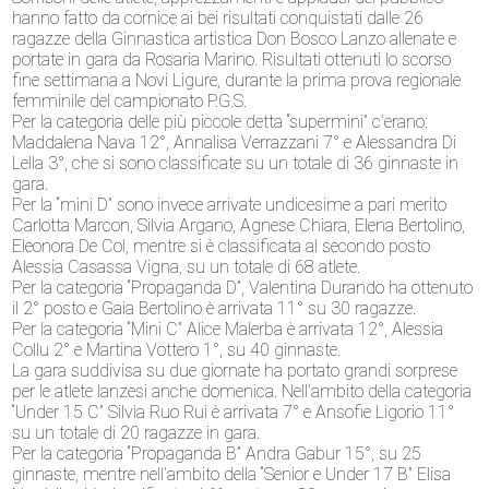
hanno fatto da cornice ai bei risultati conquistati dalle 26
ragazze della Ginnastica artistica Don Bosco Lanzo allenate e
portate in gara da Rosaria Marino. Risultati ottenuti lo scorso
fine settimana a Novi Ligure, durante la prima prova regionale
femminile del campionato P.G.S.
Per la categoria delle più piccole detta “supermini” c’erano:
Maddalena Nava 12°, Annalisa Verrazzani 7° e Alessandra Di
Lella 3°, che si sono classificate su un totale di 36 ginnaste in
gara.
Per la “mini D” sono invece arrivate undicesime a pari merito
Carlotta Marcon, Silvia Argano, Agnese Chiara, Elena Bertolino,
Eleonora De Col, mentre si è classificata al secondo posto
Alessia Casassa Vigna, su un totale di 68 atlete.
Per la categoria “Propaganda D”, Valentina Durando ha ottenuto
il 2° posto e Gaia Bertolino è arrivata 11° su 30 ragazze.
Per la categoria “Mini C” Alice Malerba è arrivata 12°, Alessia
Collu 2° e Martina Vottero 1°, su 40 ginnaste.
La gara suddivisa su due giornate ha portato grandi sorprese
per le atlete lanzesi anche domenica. Nell’ambito della categoria
“Under 15 C” Silvia Ruo Rui è arrivata 7° e Ansofie Ligorio 11°
su un totale di 20 ragazze in gara.
Per la categoria “Propaganda B” Andra Gabur 15°, su 25
ginnaste, mentre nell’ambito della “Senior e Under 17 B” Elisa