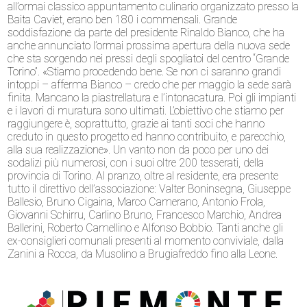
all’ormai classico appuntamento culinario organizzato presso la
Baita Caviet, erano ben 180 i commensali. Grande
soddisfazione da parte del presidente Rinaldo Bianco, che ha
anche annunciato l’ormai prossima apertura della nuova sede
che sta sorgendo nei pressi degli spogliatoi del centro “Grande
Torino”. «Stiamo procedendo bene. Se non ci saranno grandi
intoppi – afferma Bianco – credo che per maggio la sede sarà
finita. Mancano la piastrellatura e l’intonacatura. Poi gli impianti
e i lavori di muratura sono ultimati. L’obiettivo che stiamo per
raggiungere è, soprattutto, grazie ai tanti soci che hanno
creduto in questo progetto ed hanno contribuito, e parecchio,
alla sua realizzazione». Un vanto non da poco per uno dei
sodalizi più numerosi, con i suoi oltre 200 tesserati, della
provincia di Torino. Al pranzo, oltre al residente, era presente
tutto il direttivo dell’associazione: Valter Boninsegna, Giuseppe
Ballesio, Bruno Cigaina, Marco Camerano, Antonio Frola,
Giovanni Schirru, Carlino Bruno, Francesco Marchio, Andrea
Ballerini, Roberto Camellino e Alfonso Bobbio. Tanti anche gli
ex-consiglieri comunali presenti al momento conviviale, dalla
Zanini a Rocca, da Musolino a Brugiafreddo fino alla Leone.