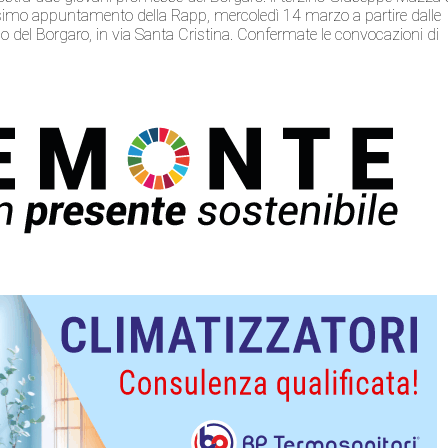
ossimo appuntamento della Rapp, mercoledì 14 marzo a partire dalle
 del Borgaro, in via Santa Cristina. Confermate le convocazioni di