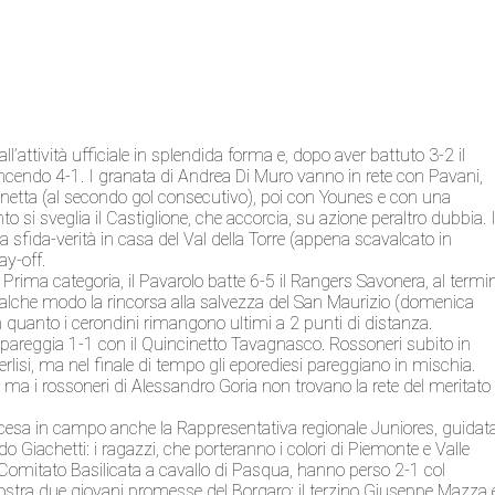
’attività ufficiale in splendida forma e, dopo aver battuto 3-2 il
incendo 4-1. I granata di Andrea Di Muro vanno in rete con Pavani,
runetta (al secondo gol consecutivo), poi con Younes e con una
o si sveglia il Castiglione, che accorcia, su azione peraltro dubbia. I
la sfida-verità in casa del Val della Torre (appena scavalcato in
ay-off.
i Prima categoria, il Pavarolo batte 6-5 il Rangers Savonera, al termi
alche modo la rincorsa alla salvezza del San Maurizio (domenica
in quanto i cerondini rimangono ultimi a 2 punti di distanza.
e pareggia 1-1 con il Quincinetto Tavagnasco. Rossoneri subito in
rlisi, ma nel finale di tempo gli eporediesi pareggiano in mischia.
, ma i rossoneri di Alessandro Goria non trovano la rete del meritato
 scesa in campo anche la Rappresentativa regionale Juniores, guidat
o Giachetti: i ragazzi, che porteranno i colori di Piemonte e Valle
 Comitato Basilicata a cavallo di Pasqua, hanno perso 2-1 col
tra due giovani promesse del Borgaro: il terzino Giuseppe Mazza 