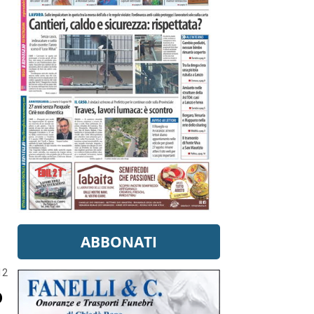
ABBONATI
12
o