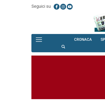
Seguici su
CRONACA
S