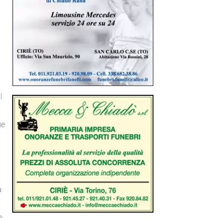
l
ne
a
e