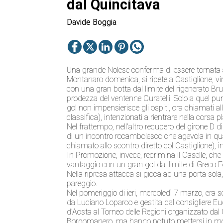
dal Quincitava
Davide Boggia
Una grande Nolese conferma di essere tornata all
Montanaro domenica, si ripete a Castiglione, v
con una gran botta dal limite del rigenerato B
prodezza del ventenne Curatelli. Solo a quel punt
gol non impensierisce gli ospiti, ora chiamati al
classifica), intenzionati a rientrare nella corsa pl
Nel frattempo, nell’altro recupero del girone D d
di un incontro rocambolesco che agevola in qu
chiamato allo scontro diretto col Castiglione), 
In Promozione, invece, recrimina il Caselle, ch
vantaggio con un gran gol dal limite di Greco Fe
Nella ripresa attacca si gioca ad una porta sola
pareggio.
Nel pomeriggio di ieri, mercoledì 7 marzo, era
da Luciano Loparco e gestita dal consigliere Eud
d’Aosta al Torneo delle Regioni organizzato dal
Borgomanero, ma hanno potuto mettersi in mos