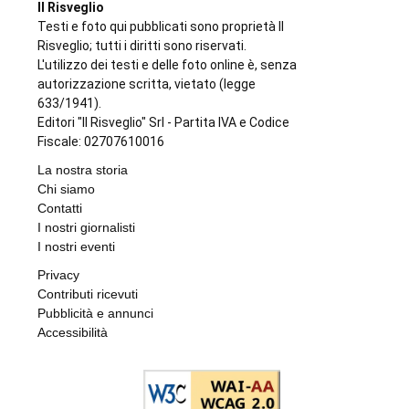
CONTRASTO ALLO SPACCIO DI DROGA
Scaglia il monopattino contro la volante e
finge di essere minorenne: arrestato
pusher 20enne con 30 dosi di crack
di
Redazione
7 AGOSTO 2026