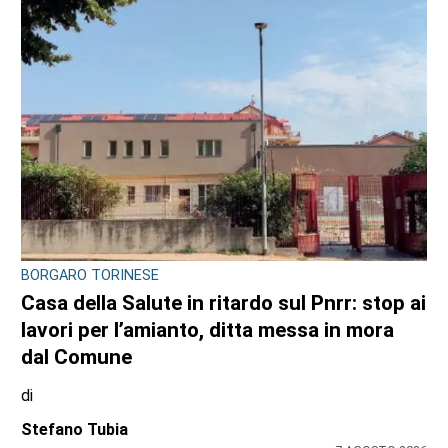
CONSIGLIO REGIONALE
A Palazzo Lascaris la mostra “Romano
Gazzera. Nel regno dei fiori giganti”
di
Redazione CRP
31 LUGLIO 2026