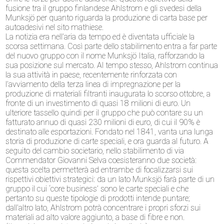
fusione tra il gruppo finlandese Ahlstrom e gli svedesi della
Munksjö per quanto riguarda la produzione di carta base per
autoadesivi nel sito mathiese.
La notizia era nell’aria da tempo ed è diventata ufficiale la
scorsa settimana. Così parte dello stabilimento entra a far parte
del nuovo gruppo con il nome Munksjö Italia, rafforzando la
sua posizione sul mercato. Al tempo stesso, Ahlstrom continua
la sua attività in paese, recentemente rinforzata con
l’avviamento della terza linea di impregnazione per la
produzione di materiali filtranti inaugurata lo scorso ottobre, a
fronte di un investimento di quasi 18 milioni di euro. Un
ulteriore tassello quindi per il gruppo che può contare su un
fatturato annuo di quasi 230 milioni di euro, di cui il 90% è
destinato alle esportazioni. Fondato nel 1841, vanta una lunga
storia di produzione di carte speciali, e ora guarda al futuro. A
seguito del cambio societario, nello stabilimento di via
Commendator Giovanni Selva coesisteranno due società:
questa scelta permetterà ad entrambe di focalizzarsi sui
rispettivi obiettivi strategici: da un lato Munksjö farà parte di un
gruppo il cui ‘core business’ sono le carte speciali e che
pertanto su queste tipologie di prodotti intende puntare;
dall’altro lato, Ahlstrom potrà concentrare i propri sforzi sui
materiali ad alto valore aggiunto, a base di fibre e non.