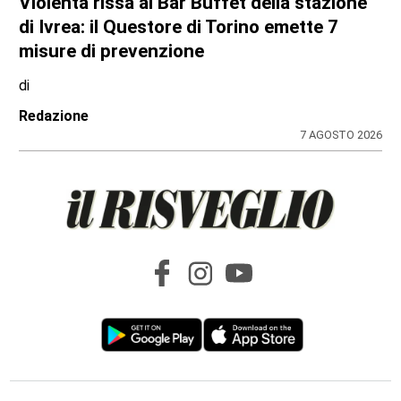
BORGARO TORINESE
Casa della Salute in ritardo sul Pnrr: stop ai
lavori per l’amianto, ditta messa in mora
dal Comune
di
Stefano Tubia
7 AGOSTO 2026