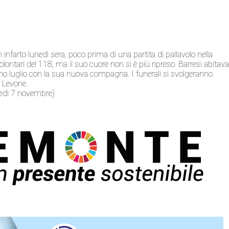
 infarto lunedì sera, poco prima di una partita di pallavolo nella
olontari del 118, ma il suo cuore non si è più ripreso. Barresi abitav
mo luglio con la sua nuova compagna. I funerali si svolgeranno
i Levone.
ovedì 7 novembre)