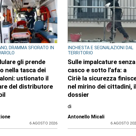
NO, DRAMMA SFIORATO IN
INCHIESTA E SEGNALAZIONI DAL
IVAROLO
TERRITORIO
llulare gli prende
Sulle impalcature senza
o nella tasca dei
casco e sotto l’afa: a
aloni: ustionato il
Ciriè la sicurezza finisc
are del distributore
nel mirino dei cittadini, i
il
dossier
di
ione
Antonello Micali
6 AGOSTO 2026
6 AGOSTO 20