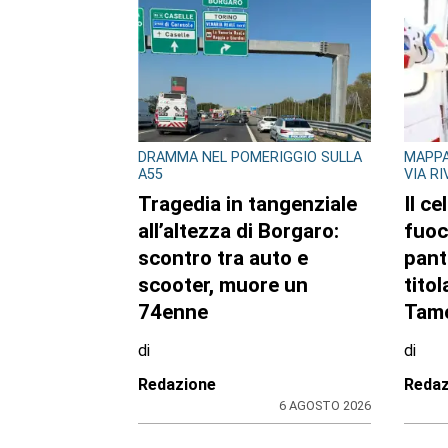
DRAMMA NEL POMERIGGIO SULLA
MAPPA
A55
VIA R
Tragedia in tangenziale
Il ce
all’altezza di Borgaro:
fuoc
scontro tra auto e
pant
scooter, muore un
titol
74enne
Tamo
di
di
Redazione
Redaz
6 AGOSTO 2026