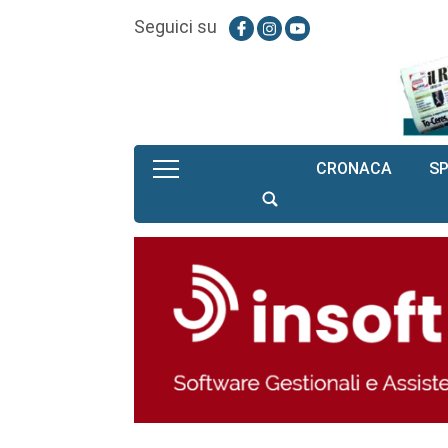
Seguici su
CRONACA
S