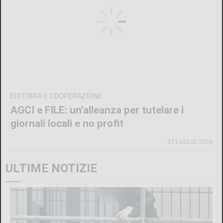
EDITORIA E COOPERAZIONE
AGCI e FILE: un’alleanza per tutelare i
giornali locali e no profit
31 LUGLIO 2026
ULTIME NOTIZIE