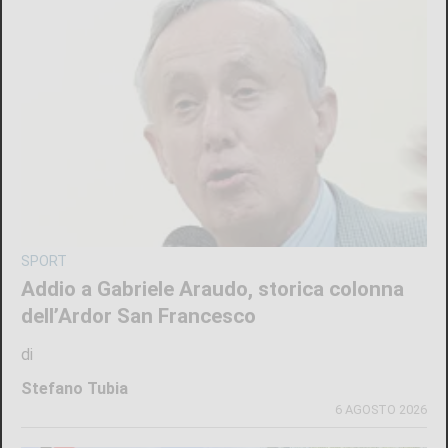
SPORT
Addio a Gabriele Araudo, storica colonna
dell’Ardor San Francesco
di
Stefano Tubia
6 AGOSTO 2026