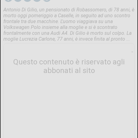
Antonio Di Gilio, un pensionato di Robassomero, di 78 anni, è
morto oggi pomeriggio a Caselle, in seguito ad uno scontro
frontale tra due macchine. L'uomo viaggiava su una
Volkswagen Polo insieme alla moglie e si è scontrato
frontalmente con una Audi A4. Di Gilio è morto sul colpo. La
moglie Lucrezia Carlone, 77 anni, è invece finita al pronto ...
Questo contenuto è riservato agli
abbonati al sito