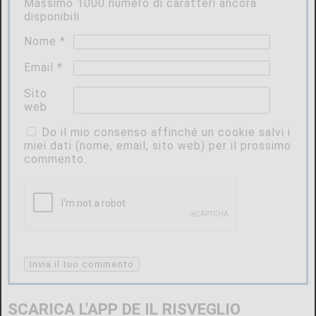
Massimo
1000
numero di caratteri ancora
disponibili
Nome
*
Email
*
Sito
web
Do il mio consenso affinché un cookie salvi i
miei dati (nome, email, sito web) per il prossimo
commento.
SCARICA L'APP DE IL RISVEGLIO