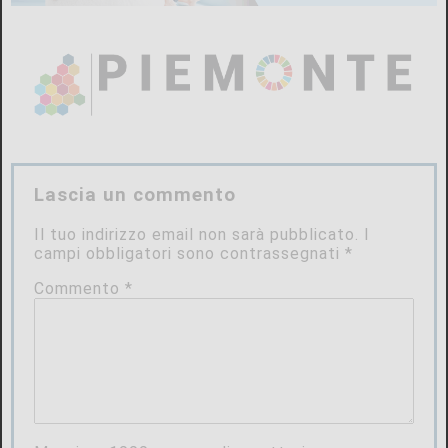
Lascia un commento
Il tuo indirizzo email non sarà pubblicato.
I
campi obbligatori sono contrassegnati
*
Commento
*