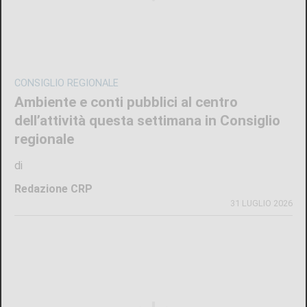
CONSIGLIO REGIONALE
Ambiente e conti pubblici al centro
dell’attività questa settimana in Consiglio
regionale
di
Redazione CRP
31 LUGLIO 2026