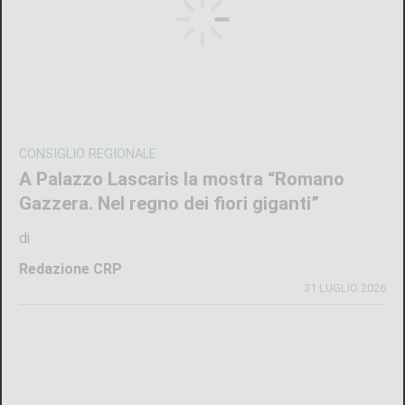
CONSIGLIO REGIONALE
A Palazzo Lascaris la mostra “Romano
Gazzera. Nel regno dei fiori giganti”
di
Redazione CRP
31 LUGLIO 2026