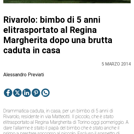
Rivarolo: bimbo di 5 anni
elitrasportato al Regina
Margherita dopo una brutta
caduta in casa
5 MARZO 2014
Alessandro Previati
Drammatica caduta, in casa, per un bimbo di 5 anni di
Rivarolo, residente in via Matteotti. Il piccolo, che è stato
elitrasportato al Regina Margherita di Torino oggi pomeriggio. A
dare l’allarme è stato il papà del bimbo che è stato anche il
primo a prestare soccorso al piccolo. Escluso il sospetto di