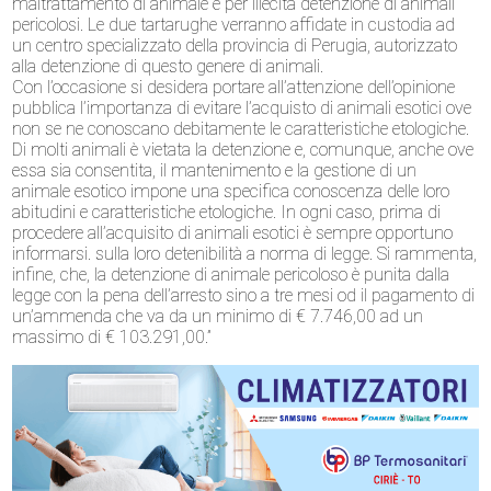
maltrattamento di animale e per illecita detenzione di animali
pericolosi. Le due tartarughe verranno affidate in custodia ad
un centro specializzato della provincia di Perugia, autorizzato
alla detenzione di questo genere di animali.
Con l’occasione si desidera portare all’attenzione dell’opinione
pubblica l’importanza di evitare l’acquisto di animali esotici ove
non se ne conoscano debitamente le caratteristiche etologiche.
Di molti animali è vietata la detenzione e, comunque, anche ove
essa sia consentita, il mantenimento e la gestione di un
animale esotico impone una specifica conoscenza delle loro
abitudini e caratteristiche etologiche. In ogni caso, prima di
procedere all’acquisito di animali esotici è sempre opportuno
informarsi. sulla loro detenibilità a norma di legge. Si rammenta,
infine, che, la detenzione di animale pericoloso è punita dalla
legge con la pena dell’arresto sino a tre mesi od il pagamento di
un’ammenda che va da un minimo di € 7.746,00 ad un
massimo di € 103.291,00.”