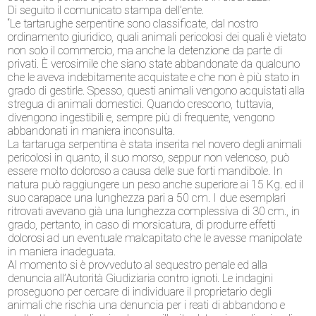
Di seguito il comunicato stampa dell’ente.
“Le tartarughe serpentine sono classificate, dal nostro
ordinamento giuridico, quali animali pericolosi dei quali è vietato
non solo il commercio, ma anche la detenzione da parte di
privati. È verosimile che siano state abbandonate da qualcuno
che le aveva indebitamente acquistate e che non è più stato in
grado di gestirle. Spesso, questi animali vengono acquistati alla
stregua di animali domestici. Quando crescono, tuttavia,
divengono ingestibili e, sempre più di frequente, vengono
abbandonati in maniera inconsulta.
La tartaruga serpentina è stata inserita nel novero degli animali
pericolosi in quanto, il suo morso, seppur non velenoso, può
essere molto doloroso a causa delle sue forti mandibole. In
natura può raggiungere un peso anche superiore ai 15 Kg. ed il
suo carapace una lunghezza pari a 50 cm. I due esemplari
ritrovati avevano già una lunghezza complessiva di 30 cm., in
grado, pertanto, in caso di morsicatura, di produrre effetti
dolorosi ad un eventuale malcapitato che le avesse manipolate
in maniera inadeguata.
Al momento si è provveduto al sequestro penale ed alla
denuncia all’Autorità Giudiziaria contro ignoti. Le indagini
proseguono per cercare di individuare il proprietario degli
animali che rischia una denuncia per i reati di abbandono e