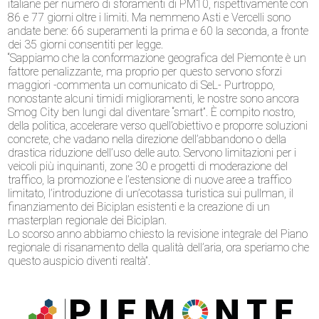
italiane per numero di sforamenti di PM10, rispettivamente con
86 e 77 giorni oltre i limiti. Ma nemmeno Asti e Vercelli sono
andate bene: 66 superamenti la prima e 60 la seconda, a fronte
dei 35 giorni consentiti per legge.
“Sappiamo che la conformazione geografica del Piemonte è un
fattore penalizzante, ma proprio per questo servono sforzi
maggiori -commenta un comunicato di SeL- Purtroppo,
nonostante alcuni timidi miglioramenti, le nostre sono ancora
Smog City ben lungi dal diventare “smart”. È compito nostro,
della politica, accelerare verso quell’obiettivo e proporre soluzioni
concrete, che vadano nella direzione dell’abbandono o della
drastica riduzione dell’uso delle auto. Servono limitazioni per i
veicoli più inquinanti, zone 30 e progetti di moderazione del
traffico, la promozione e l’estensione di nuove aree a traffico
limitato, l’introduzione di un’ecotassa turistica sui pullman, il
finanziamento dei Biciplan esistenti e la creazione di un
masterplan regionale dei Biciplan.
Lo scorso anno abbiamo chiesto la revisione integrale del Piano
regionale di risanamento della qualità dell’aria, ora speriamo che
questo auspicio diventi realtà”.