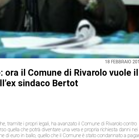
18 FEBBRAIO 20
 ora il Comune di Rivarolo vuole il
ll’ex sindaco Bertot
he, tramite i propri legali, ha avanzato il Comune di Rivarolo contro
rso quella che potrà diventare una vera e propria richiesta danni nei
one di euro in ballo, quello che il Comune è stato condannato a paga