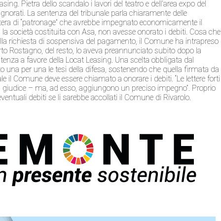
ing. Pietra dello scandalo i lavori del teatro e dell’area expo del
ignorati. La sentenza del tribunale parla chiaramente delle
 lettera di “patronage” che avrebbe impegnato economicamente il
 la società costituita con Asa, non avesse onorato i debiti. Cosa che
la richiesta di sospensiva del pagamento, il Comune ha intrapreso 
erto Rostagno, del resto, lo aveva preannunciato subito dopo la
ntenza a favore della Locat Leasing. Una scelta obbligata dal
una per una le tesi della difesa, sostenendo che quella firmata da
ale il Comune deve essere chiamato a onorare i debiti. “Le lettere forti
 il giudice – ma, ad esso, aggiungono un preciso impegno”. Proprio
ntuali debiti se li sarebbe accollati il Comune di Rivarolo.