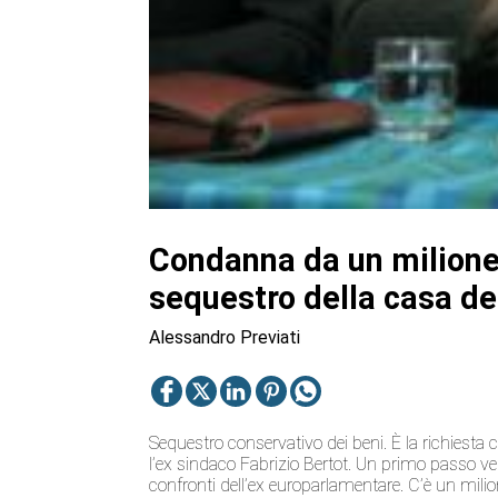
Condanna da un milione:
sequestro della casa de
Alessandro Previati
Sequestro conservativo dei beni. È la richiesta c
l’ex sindaco Fabrizio Bertot. Un primo passo ve
confronti dell’ex europarlamentare. C’è un mili