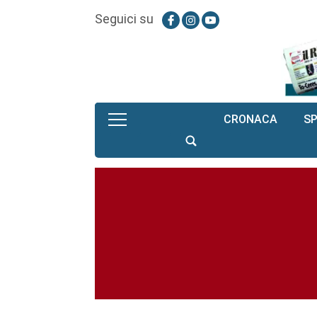
Seguici su
CRONACA
S