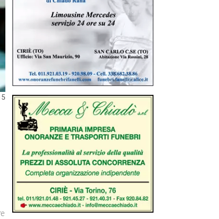
15
re