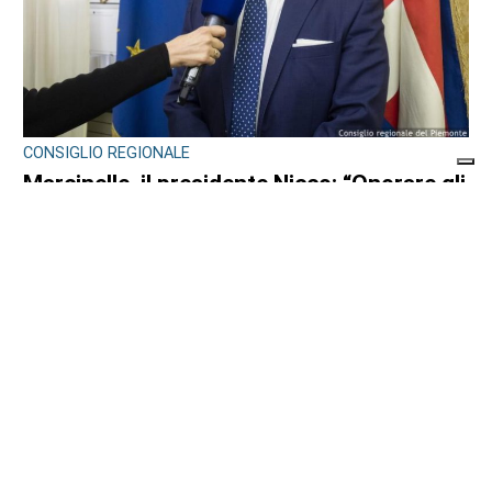
CONSIGLIO REGIONALE
Marcinelle, il presidente Nicco: “Onorare gli
italiani caduti sul lavoro in ogni parte del
mondo”
di
Redazione CRP
7 AGOSTO 2026