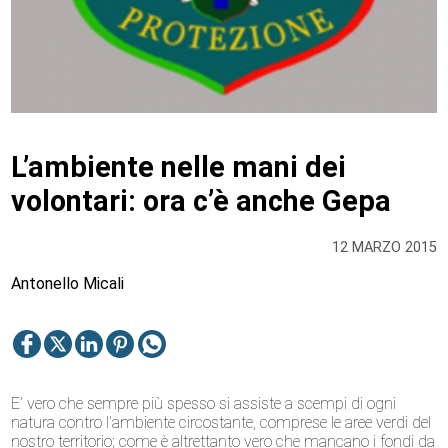
L’ambiente nelle mani dei
volontari: ora c’è anche Gepa
12 MARZO 2015
Antonello Micali
E’ vero che sempre più spesso si assiste a scempi di ogni
natura contro l’ambiente circostante, comprese le aree verdi del
nostro territorio; come è altrettanto vero che mancano i fondi da