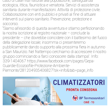
caso di calamità naturali alla popolazione, salvaguardia
ecologica, ittica, faunistica e venatoria. Servizi di assistenza
sanitaria durante manifestazioni. Attività di protezione civile.
Collaborazione con enti pubblici e privati al fine di attuare
interventi sul piano-sanitario. Prevenzione, protezione e
soccorso.
“Siamo all’esordio di questa avventura e stiamo perfezionando
la nostra iscrizione al registro nazionale – conclude la
presidente – che dovrebbe coincidere con il battesimo del fuoco
della delegazione locale; insomma ci presenteremo
pubblicamente dando supporto alla prossima fiera in autunno
a San Maurizio. Nel frattempo cerchiamo di accrescere il nostro
gruppo cominciando a farci conoscere dalla stampa”. Info:
339-1404067 https://www.facebook.com/pages/Gepa-
Guardie-Ecozoofile-Protezione-Ambiente-
Piemonte/281204935406827?sk=info&tab=page_info