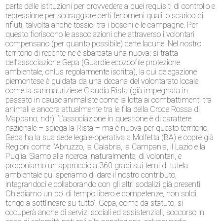
parte delle istituzioni per provvedere a quei requisiti di controllo e
repressione per scoraggiare certi fenomeni quali lo scarico di
rifiuti, talvolta anche tossici tra i boschi e le campagne. Per
questo fioriscono le associazioni che attraverso i volontari
compensano (per quanto possibile) certe lacune. Nel nostro
territorio di recente ne è sbarcata una nuova: si tratta
dell’associazione Gepa (Guardie ecozoofile protezione
ambientale, onlus regolarmente iscritta), la cui delegazione
piemontese è guidata da una decana del volontarato locale
come la sanmauriziese Claudia Rista (già impegnata in
passato in cause animaliste come la lotta ai combattimenti tra
animali e ancora attualmente tra le fila della Croce Rossa di
Mappano, ndr). “L’associazione in questione è di carattere
nazionale – spiega la Rista – ma è nuova per questo territorio.
Gepa ha la sua sede legale-operativa a Molfetta (BA) e copre già
Regioni come l’Abruzzo, la Calabria, la Campania, il Lazio e la
Puglia. Siamo alla ricerca, naturalmente, di volontari, e
proponiamo un approccio a 360 gradi sui temi di tutela
ambientale cui speriamo di dare il nostro contributo,
integrandoci e collaborando con gli altri sodalizi già presenti.
Chiediamo un po’ di tempo libero e competenze, non soldi,
tengo a sottlineare su tutto”. Gepa, come da statuto, si
occuperà anche di servizi sociali ed assistenziali, soccorso in