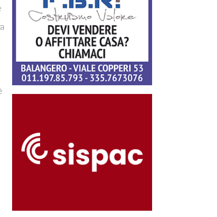
e
ta
,
è