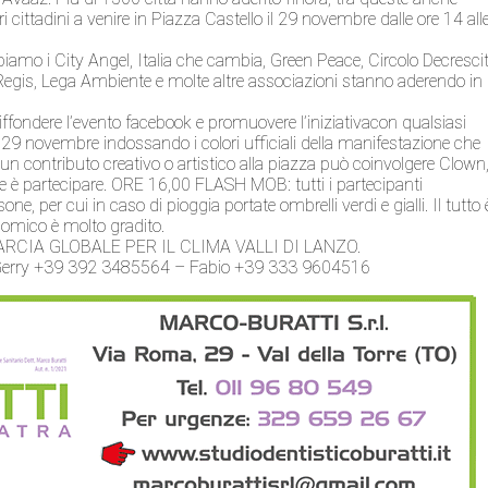
i cittadini a venire in Piazza Castello il 29 novembre dalle ore 14 all
bbiamo i City Angel, Italia che cambia, Green Peace, Circolo Decresci
Regis, Lega Ambiente e molte altre associazioni stanno aderendo in
ffondere l’evento facebook e promuovere l’iniziativacon qualsiasi
29 novembre indossando i colori ufficiali della manifestazione che
e un contributo creativo o artistico alla piazza può coinvolgere Clown
tante è partecipare. ORE 16,00 FLASH MOB: tutti i partecipanti
, per cui in caso di pioggia portate ombrelli verdi e gialli. Il tutto 
nomico è molto gradito.
ARCIA GLOBALE PER IL CLIMA VALLI DI LANZO.
 Gerry +39 392 3485564 – Fabio +39 333 9604516