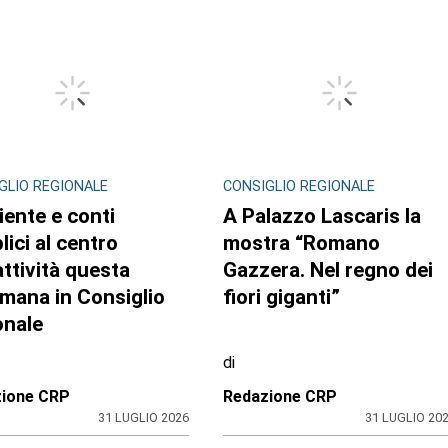
GLIO REGIONALE
CONSIGLIO REGIONALE
ente e conti
A Palazzo Lascaris la
lici al centro
mostra “Romano
attività questa
Gazzera. Nel regno dei
imana in Consiglio
fiori giganti”
onale
di
zione CRP
Redazione CRP
31 LUGLIO 2026
31 LUGLIO 20