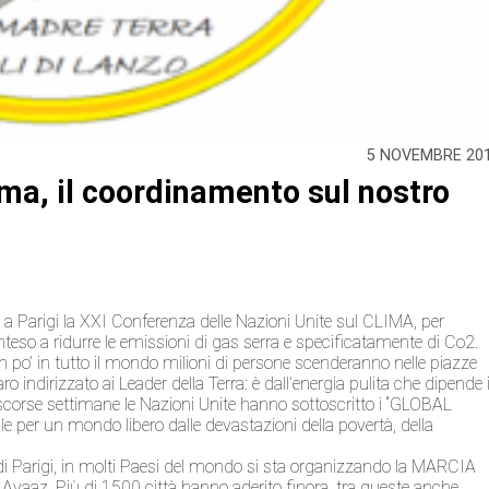
5 NOVEMBRE 20
ima, il coordinamento sul nostro
 a Parigi la XXI Conferenza delle Nazioni Unite sul CLIMA, per
teso a ridurre le emissioni di gas serra e specificatamente di Co2.
un po’ in tutto il mondo milioni di persone scenderanno nelle piazze
o indirizzato ai Leader della Terra: è dall’energia pulita che dipende i
le scorse settimane le Nazioni Unite hanno sottoscritto i “GLOBAL
 per un mondo libero dalle devastazioni della povertà, della
di Parigi, in molti Paesi del mondo si sta organizzando la MARCIA
az. Più di 1500 città hanno aderito finora, tra queste anche