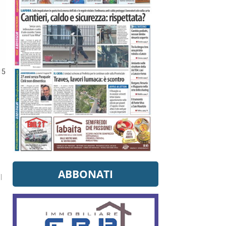
15
ABBONATI
l