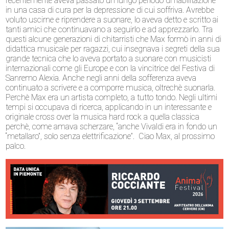
recentemente aveva passato un lungo periodo di riabilitazione
in una casa di cura per la depressione di cui soffriva. Avrebbe
voluto uscirne e riprendere a suonare, lo aveva detto e scritto ai
tanti amici che continuavano a seguirlo e ad apprezzarlo. Tra
questi alcune generazioni di chitarristi che Max formò in anni di
didattica musicale per ragazzi, cui insegnava i segreti della sua
grande tecnica che lo aveva portato a suonare con musicisti
internazionali come gli Europe e con la vincitrice del Festiva di
Sanremo Alexia. Anche negli anni della sofferenza aveva
continuato a scrivere e a comporre musica, oltrechè suonarla.
Perchè Max era un artista completo, a tutto tondo. Negli ultimi
tempi si occupava di ricerca, applicando in un interessante e
originale cross over la musica hard rock a quella classica
perchè, come amava scherzare, “anche Vivaldi era in fondo un
“metallaro”, solo senza elettrificazione”. Ciao Max, al prossimo
palco.