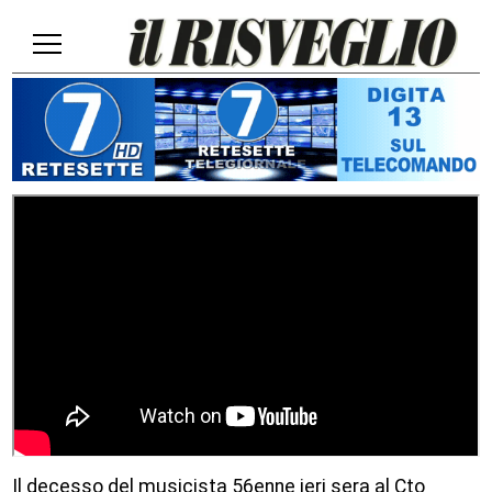
Il decesso del musicista 56enne ieri sera al Cto