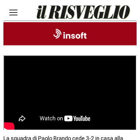
La squadra di Paolo Brando cede 3-2 in casa alla