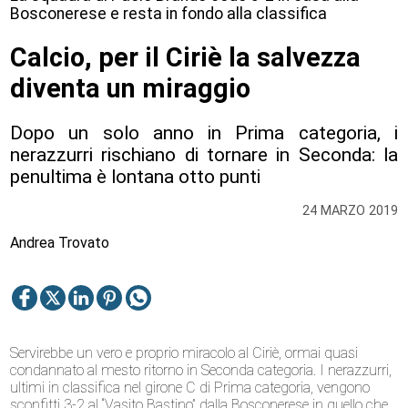
Bosconerese e resta in fondo alla classifica
Calcio, per il Ciriè la salvezza
diventa un miraggio
Dopo un solo anno in Prima categoria, i
nerazzurri rischiano di tornare in Seconda: la
penultima è lontana otto punti
24 MARZO 2019
Andrea Trovato
Servirebbe un vero e proprio miracolo al Ciriè, ormai quasi
condannato al mesto ritorno in Seconda categoria. I nerazzurri,
ultimi in classifica nel girone C di Prima categoria, vengono
sconfitti 3-2 al “Vasito Bastino” dalla Bosconerese in quello che