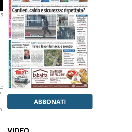
19
te
a
ABBONATI
la
VIDEO