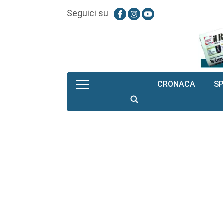
Seguici su
CRONACA
S