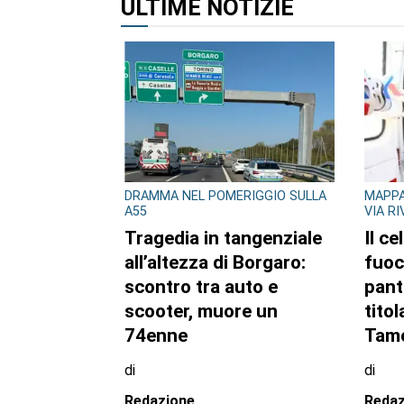
ULTIME NOTIZIE
DRAMMA NEL POMERIGGIO SULLA
MAPPA
A55
VIA R
Tragedia in tangenziale
Il ce
all’altezza di Borgaro:
fuoc
scontro tra auto e
pant
scooter, muore un
titol
74enne
Tamo
di
di
Redazione
Redaz