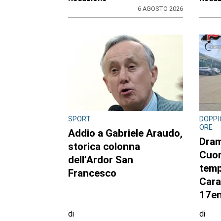
6 AGOSTO 2026
SPORT
DOPPI
ORE
Addio a Gabriele Araudo,
Dram
storica colonna
Cuor
dell’Ardor San
temp
Francesco
Cara
17en
di
di