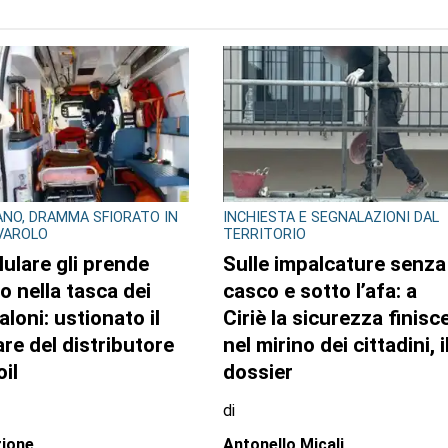
NO, DRAMMA SFIORATO IN
INCHIESTA E SEGNALAZIONI DAL
IVAROLO
TERRITORIO
llulare gli prende
Sulle impalcature senza
o nella tasca dei
casco e sotto l’afa: a
aloni: ustionato il
Ciriè la sicurezza finisc
are del distributore
nel mirino dei cittadini, i
il
dossier
di
ione
Antonello Micali