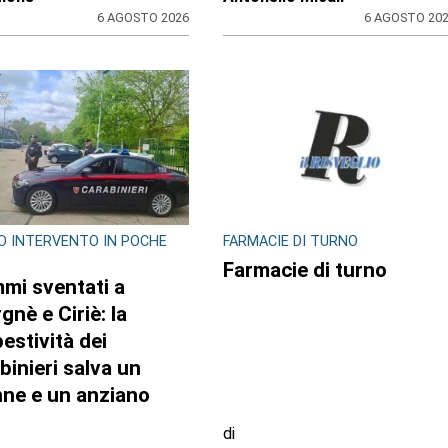
6 AGOSTO 2026
6 AGOSTO 20
O INTERVENTO IN POCHE
FARMACIE DI TURNO
Farmacie di turno
mi sventati a
gnè e Ciriè: la
estività dei
binieri salva un
ne e un anziano
di