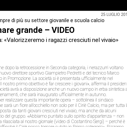
25 LUGLIO 20
pre di più su settore giovanile e scuola calcio
ornare grande – VIDEO
: «Valorizzeremo i ragazzi cresciuti nel vivaio»
ione dopo la retrocessione in Seconda categoria, i nerazzurri voltano
 nuovo direttore sportivo Giampietro Pedretti e del tecnico Marco
o in Promozione. La società si è presentata ufficialmente nel
l nostro primo obiettivo è far crescere i giovani», afferma il presiden
ocietà avrà a disposizione anche un nuovo campo in erba sintetica 
 allenamenti, che sarà inaugurato ufficialmente in autun
no.
 realizzare questa importante opera – sottolinea il sindaco
sarà un fiore all’occhiello non solo per il Ciriè Calcio, ma per tutta 
sta da tanti giovani cresciuti nel vivaio, ma anche da alcuni
vizio del gruppo. «Abbiamo puntato
sullo spirito d’appartenza – non
ta rilasciata al nostro giornale (video di Costantino Sergi) – perché è
e affinché il Ciriè possa tornare subito in Prima categoria». Pizzorno