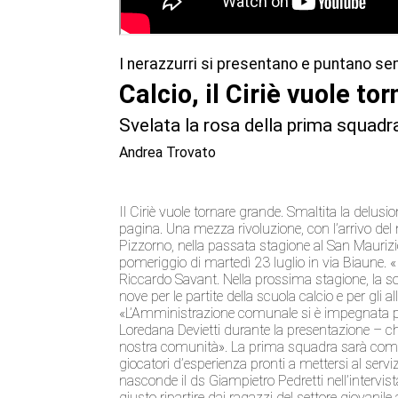
I nerazzurri si presentano e puntano sem
Calcio, il Ciriè vuole t
Svelata la rosa della prima squadra
Andrea Trovato
Il Ciriè vuole tornare grande. Smaltita la delus
pagina. Una mezza rivoluzione, con l’arrivo del
Pizzorno, nella passata stagione al San Maurizi
pomeriggio di martedì 23 luglio in via Biaune. «I
Riccardo Savant.
Nella prossima stagione, la s
nove per le partite della scuola calcio e per gli
«L’Amministrazione comunale si è impegnata per
Loredana Devietti durante la presentazione – che 
nostra comunità». La prima squadra sarà compo
giocatori d’esperienza pronti a mettersi al ser
nasconde il ds Giampietro Pedretti
nell’intervis
giusto ripartire dai ragazzi del settore giovanil