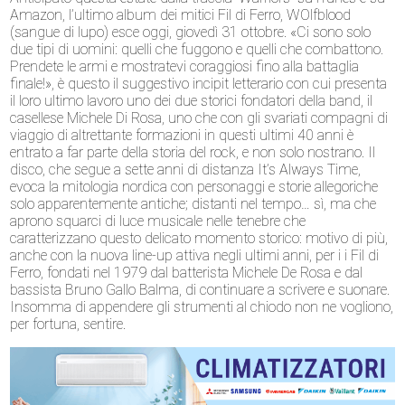
Amazon, l’ultimo album dei mitici Fil di Ferro, WOlfblood
(sangue di lupo) esce oggi, giovedì 31 ottobre. «Ci sono solo
due tipi di uomini: quelli che fuggono e quelli che combattono.
Prendete le armi e mostratevi coraggiosi fino alla battaglia
finale!», è questo il suggestivo incipit letterario con cui presenta
il loro ultimo lavoro uno dei due storici fondatori della band, il
casellese Michele Di Rosa, uno che con gli svariati compagni di
viaggio di altrettante formazioni in questi ultimi 40 anni è
entrato a far parte della storia del rock, e non solo nostrano. Il
disco, che segue a sette anni di distanza It’s Always Time,
evoca la mitologia nordica con personaggi e storie allegoriche
solo apparentemente antiche; distanti nel tempo… sì, ma che
aprono squarci di luce musicale nelle tenebre che
caratterizzano questo delicato momento storico: motivo di più,
anche con la nuova line-up attiva negli ultimi anni, per i i Fil di
Ferro, fondati nel 1979 dal batterista Michele De Rosa e dal
bassista Bruno Gallo Balma, di continuare a scrivere e suonare.
Insomma di appendere gli strumenti al chiodo non ne vogliono,
per fortuna, sentire.