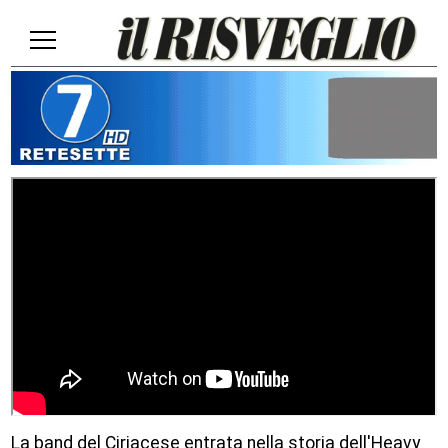
La band del Ciriacese entrata nella storia dell'Heavy