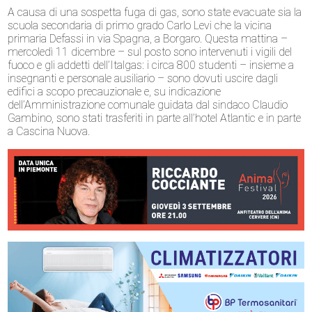
A causa di una sospetta fuga di gas, sono state evacuate sia la
scuola secondaria di primo grado Carlo Levi che la vicina
primaria Defassi in via Spagna, a Borgaro. Questa mattina –
mercoledì 11 dicembre – sul posto sono intervenuti i vigili del
fuoco e gli addetti dell’Italgas: i circa 800 studenti – insieme a
insegnanti e personale ausiliario – sono dovuti uscire dagli
edifici a scopo precauzionale e, su indicazione
dell’Amministrazione comunale guidata dal sindaco Claudio
Gambino, sono stati trasferiti in parte all’hotel Atlantic e in parte
a Cascina Nuova.