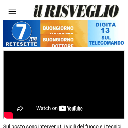
Sul posto sono intervenuti i vigili del fuoco e i tecnici