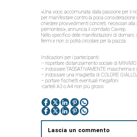
«Una voce, accomunata dalla passione per il nos
per manifestare contro la poca considerazione ri
chiedere provvedimenti concreti, necessari alla
piemontesi», annuncia il comitato Cavrep.
Nello specifico delle manifestazioni di domani, 
fermi e non si potrà circolare per la piazza.
Indicazioni per i partecipanti:
– rispettare distanziamento sociale di MINIMO
– indossare TASSATIVAMENTE mascherina e gra
– indossare una maglietta di COLORE GIALLO
– portare fischietti eventuali megafoni
-cartelli A3 o A4 non più grossi
Lascia un commento