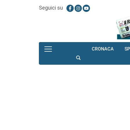
Seguici su
CRONACA
S