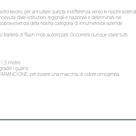
tro lavoro, per annullare questa indifferenza verso le nostre aziend
cevuta dalle istituzioni regionali e nazionali e determ
inati nel
 sopravvivenza della nostra categoria di innumerevoli aziende
si tratterà di flash mob autorizzati. Occorrerà dunque stare tutti
 1,5 metro
diti i guanti
/ARANCIONE, per essere una macchia di colore omogenea.