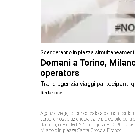
Scenderanno in piazza simultaneamente 
Domani a Torino, Milano
operators
Tra le agenzia viaggi partecipanti
Redazione
Agenzie viaggi e tour operators piemontesi, lo
verso le nostre aziende», tra le più colpite da
domani, mercoledì 27 maggio alle 10,30, rispet
Milano e in piazza Santa Croce a Firenze.