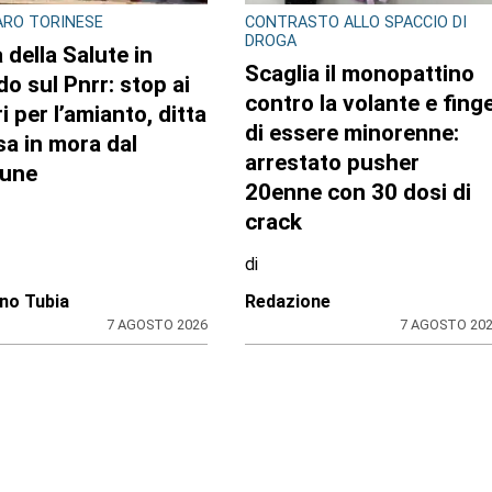
RO TORINESE
CONTRASTO ALLO SPACCIO DI
DROGA
 della Salute in
Scaglia il monopattino
do sul Pnrr: stop ai
contro la volante e fing
i per l’amianto, ditta
di essere minorenne:
a in mora dal
arrestato pusher
une
20enne con 30 dosi di
crack
di
no Tubia
Redazione
7 AGOSTO 2026
7 AGOSTO 20