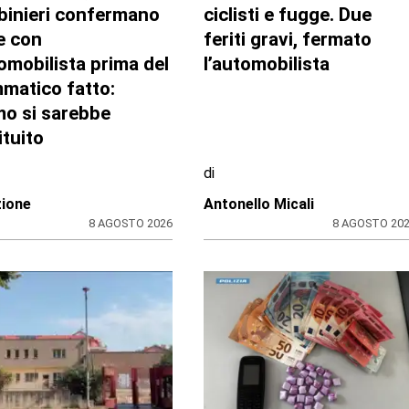
binieri confermano
ciclisti e fugge. Due
te con
feriti gravi, fermato
tomobilista prima del
l’automobilista
matico fatto:
mo si sarebbe
ituito
di
ione
Antonello Micali
8 AGOSTO 2026
8 AGOSTO 20