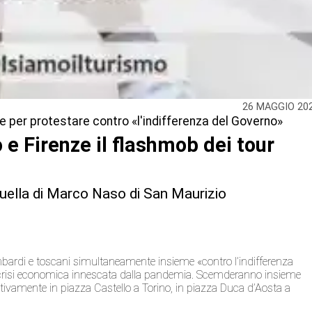
26 MAGGIO 20
per protestare contro «l'indifferenza del Governo»
 e Firenze il flashmob dei tour
 quella di Marco Naso di San Maurizio
mbardi e toscani simultaneamente insieme «contro l’indifferenza
lla crisi economica innescata dalla pandemia. Scemderanno insieme
tivamente in piazza Castello a Torino, in piazza Duca d’Aosta a