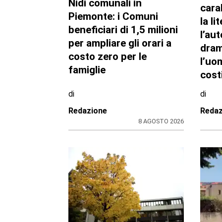
Nidi comunali in
cara
Piemonte: i Comuni
la li
beneficiari di 1,5 milioni
l’au
per ampliare gli orari a
dram
costo zero per le
l’uo
famiglie
cost
di
di
Redazione
Redaz
8 AGOSTO 2026