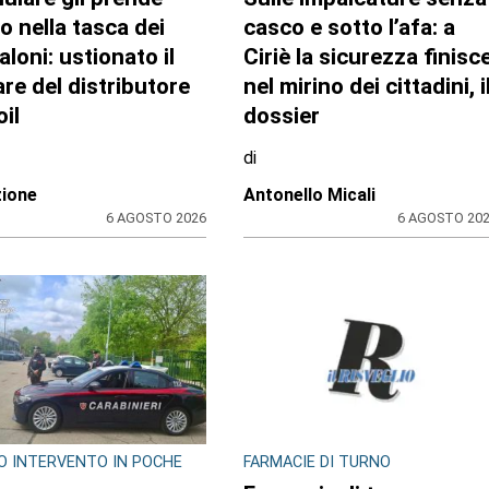
llulare gli prende
Sulle impalcature senza
o nella tasca dei
casco e sotto l’afa: a
aloni: ustionato il
Ciriè la sicurezza finisc
are del distributore
nel mirino dei cittadini, i
il
dossier
di
ione
Antonello Micali
6 AGOSTO 2026
6 AGOSTO 20
O INTERVENTO IN POCHE
FARMACIE DI TURNO