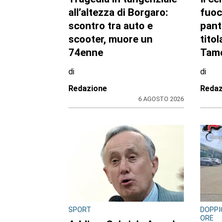
Tragedia in tangenziale
Il ce
all’altezza di Borgaro:
fuoc
scontro tra auto e
pant
scooter, muore un
titol
74enne
Tamo
di
di
Redazione
Redaz
6 AGOSTO 2026
SPORT
DOPPI