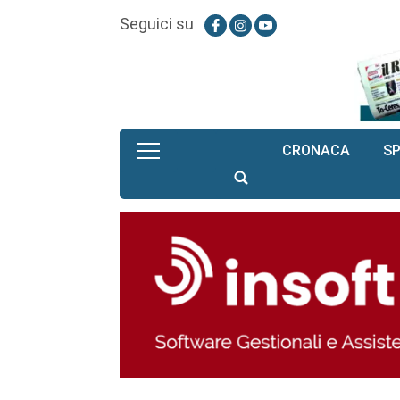
Seguici su
CRONACA
S