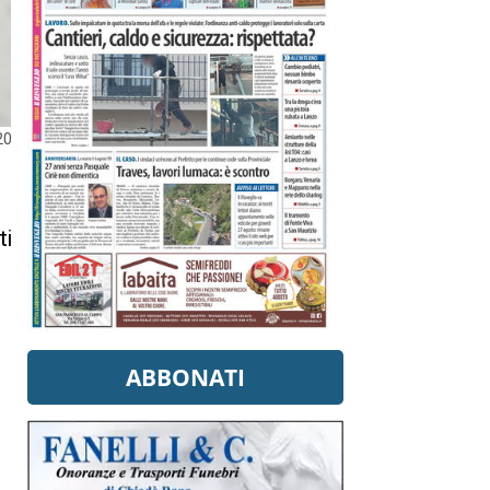
20
ti
ABBONATI