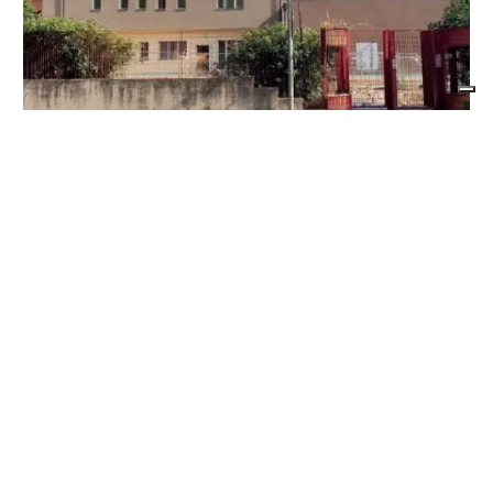
BORGARO TORINESE
Casa della Salute in ritardo sul Pnrr: stop ai
lavori per l’amianto, ditta messa in mora
dal Comune
di
Stefano Tubia
7 AGOSTO 2026