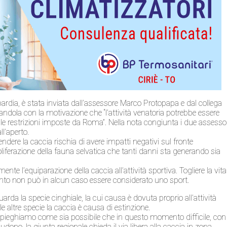
bardia, è stata inviata dall’assessore Marco Protopapa e dal collega
andola con la motivazione che “l’attività venatoria potrebbe essere
delle restrizioni imposte da Roma”. Nella nota congiunta i due assesso
ll’aperto.
ere la caccia rischia di avere impatti negativi sul fronte
liferazione della fauna selvatica che tanti danni sta generando sia
nte l’equiparazione della caccia all’attività sportiva. Togliere la vita
imento non può in alcun caso essere considerato uno sport.
guarda la specie cinghiale, la cui causa è dovuta proprio all’attività
e altre specie la caccia è causa di estinzione.
 spieghiamo come sia possibile che in questo momento difficile, con
hiudono, la giunta regionale chieda il via libera alla caccia in zona