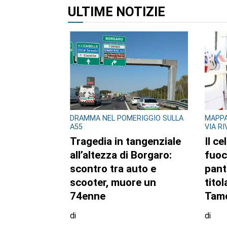
ALTRI ARTICOLI DI QUES
DRAMMA NEL POMERIGGIO SULLA
MAPPA
A55
VIA R
Tragedia in tangenziale
Il ce
all’altezza di Borgaro:
fuoc
scontro tra auto e
pant
scooter, muore un
titol
74enne
Tamo