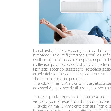
La richiesta, in iniziativa congiunta con la Lom
lombardo Fabio Rolfi (entrambi Lega), giustific
svolta in totale sicurezza e nel pieno rispetto 
inoltre equiparano la caccia all’attività sportiva a
Non solo: secondo l’assessore Protopapa sospend
ambientale perché “consente di contenere la pro
all’agricoltura che alle persone”.
Il Tavolo Animali & Ambiente rifiuta categoricame
ad esseri viventi e senzienti solo per il divert
Inoltre, la proliferazione della fauna selvatica ri
venatoria, come i recenti studi dimostrano. Per l
Il Tavolo Animali & Ambiente dichiara: “non ci
l’emergenza in atto e in cui tutte le attività si c