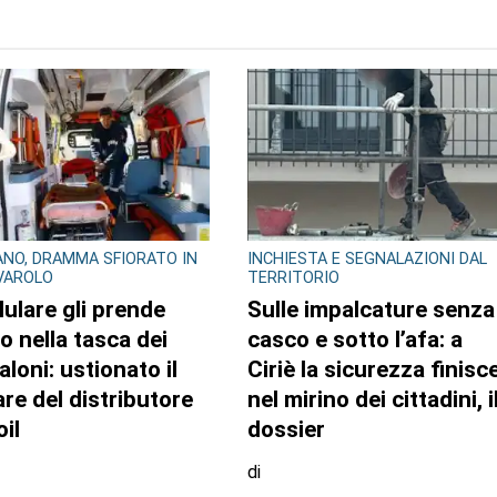
TO AUTORE
NO, DRAMMA SFIORATO IN
LAVORI PUBBLICI
IVAROLO
Cosa cambia alla Reggi
llulare gli prende
di Venaria con il piano d
o nella tasca dei
eliminazione delle
aloni: ustionato il
barriere architettoniche
are del distributore
il