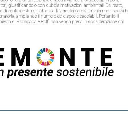
ori, giustificandolo con dubbie motivazioni ambientali. Del resto,
e di centrodestra si schiera a favore dei cacciatori: nei mesi scorsi 
enatoria, ampliando il numero delle specie cacciabili. Pertanto Il
hiesta di Protopapa e Rolfi non venga presa in considerazione dal