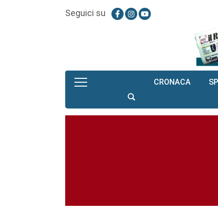
Seguici su
CRONACA
S