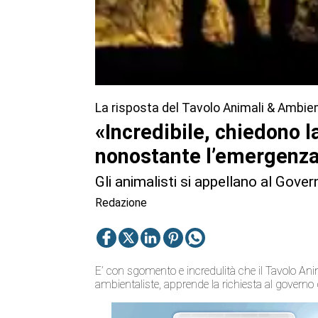
La risposta del Tavolo Animali & Ambie
«Incredibile, chiedono l
nonostante l’emergenza
Gli animalisti si appellano al Gover
Redazione
E’ con sgomento e incredulità che il Tavolo Ani
ambientaliste, apprende la richiesta al governo d