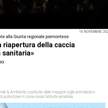
16 NOVEMBRE 20
nte alla Giunta regionale piemontese
a riapertura della caccia
 sanitaria»
no
mali & Ambiente, costituito dalle maggiori sigle animaliste e
i autorizzare in zona rossa l’attività venatoria.