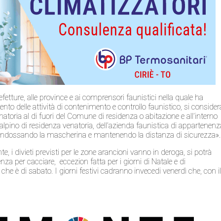
fetture, alle province e ai comprensori faunistici nella quale ha
nto delle attività di contenimento e controllo faunistico, si consider
enatoria al di fuori del Comune di residenza o abitazione e all’interno
 alpino di residenza venatoria, dell’azienda faunistica di appartenenz
i indossando la mascherina e mantenendo la distanza di sicurezza».
e, i divieti previsti per le zone arancioni vanno in deroga, si potrà
a per cacciare, eccezion fatta per i giorni di Natale e di
e è di sabato. I giorni festivi cadranno invecedi venerdì che, con i