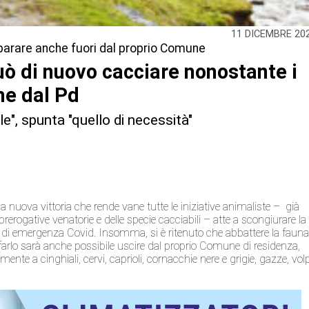
11 DICEMBRE 20
sparare anche fuori dal proprio Comune
può di nuovo cacciare nonostante i
che dal Pd
le", spunta "quello di necessità"
a nuova vittoria che rende vane tutte le iniziative animaliste – già
prerogative venatorie e delle specie cacciabili – atte a scongiurare la
do di emergenza Covid. Insomma, si è ritenuto che abbattere la faun
r farlo sarà anche possibile uscire dal proprio Comune di residenza,
mente a cinghiali, cervi, caprioli, cornacchie nere e grigie, gazze, vol