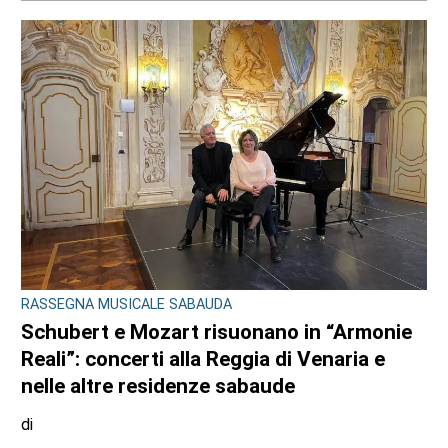
6 AGOSTO 2026
DOPPIO INTERVENTO IN POCHE ORE
Drammi sventati a Cuorgnè e Ciriè: la
tempestività dei Carabinieri salva un
17enne e un anziano