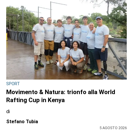
SPORT
Addio a Gabriele Araudo, storica colonna
dell’Ardor San Francesco
di
Stefano Tubia