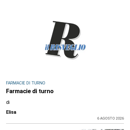
INCHIESTA E SEGNALAZIONI DAL TERRITORIO
Sulle impalcature senza casco e sotto
l’afa: a Ciriè la sicurezza finisce nel mirino
dei cittadini, il dossier
di
Antonello Micali
6 AGOSTO 2026