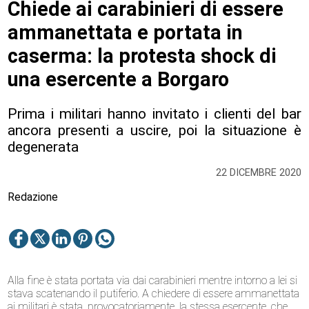
Chiede ai carabinieri di essere
ammanettata e portata in
caserma: la protesta shock di
una esercente a Borgaro
Prima i militari hanno invitato i clienti del bar
ancora presenti a uscire, poi la situazione è
degenerata
22 DICEMBRE 2020
Redazione
Alla fine è stata portata via dai carabinieri mentre intorno a lei si
stava scatenando il putiferio. A chiedere di essere ammanettata
ai militari è stata, provocatoriamente, la stessa esercente, che