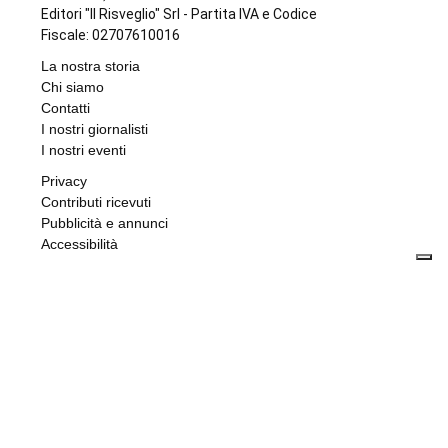
di
Elisa
6 AGOSTO 2026
SPORT
Movimento & Natura: trionfo alla World
Rafting Cup in Kenya