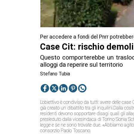
Per accedere a fondi del Pnrr potrebber
Case Cit: rischio demol
Questo comporterebbe un trasloc
alloggi da reperire sul territorio
Stefano Tubia
L’obiettivo è condiviso da tutti: avere delle case C
già creato un dibattito tra gli inquilini.Dalla cos
residenti devono sopportare disagi quali gli allag
presieduto dalla vicesindaca di Torino Sonia Sch
legge e se ne sono trovate due. «Abbiamo agito in
consorzio Paolo Toscano.