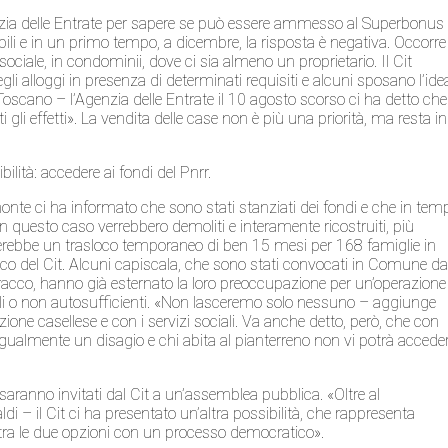
’Agenzia delle Entrate per sapere se può essere ammesso al Superbonus
bili e in un primo tempo, a dicembre, la risposta è negativa. Occorre
sociale, in condominii, dove ci sia almeno un proprietario. Il Cit
egli alloggi in presenza di determinati requisiti e alcuni sposano l’ide
scano – l’Agenzia delle Entrate il 10 agosto scorso ci ha detto che
 gli effetti». La vendita delle case non è più una priorità, ma resta in
ilità: accedere ai fondi del Pnrr.
onte ci ha informato che sono stati stanziati dei fondi e che in tem
. In questo caso verrebbero demoliti e interamente ricostruiti, più
rebbe un trasloco temporaneo di ben 15 mesi per 168 famiglie in
carico del Cit. Alcuni capiscala, che sono stati convocati in Comune da
acco, hanno già esternato la loro preoccupazione per un’operazione
gili o non autosufficienti. «Non lasceremo solo nessuno – aggiunge
ne casellese e con i servizi sociali. Va anche detto, però, che con
ugualmente un disagio e chi abita al pianterreno non vi potrà accede
e saranno invitati dal Cit a un’assemblea pubblica. «Oltre al
 – il Cit ci ha presentato un’altra possibilità, che rappresenta
e tra le due opzioni con un processo democratico».