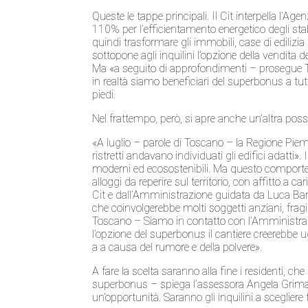
Queste le tappe principali. Il Cit interpella l
110% per l’efficientamento energetico degli sta
quindi trasformare gli immobili, case di edilizia 
sottopone agli inquilini l’opzione della vendita d
Ma «a seguito di approfondimenti – prosegue To
in realtà siamo beneficiari del superbonus a tutti
piedi.
Nel frattempo, però, si apre anche un’altra possib
«A luglio – parole di Toscano – la Regione Piem
ristretti andavano individuati gli edifici adatti»
moderni ed ecosostenibili. Ma questo comporte
alloggi da reperire sul territorio, con affitto a 
Cit e dall’Amministrazione guidata da Luca Bar
che coinvolgerebbe molti soggetti anziani, fra
Toscano – Siamo in contatto con l’Amministrazio
l’opzione del superbonus il cantiere creerebbe 
a a causa del rumore e della polvere».
A fare la scelta saranno alla fine i residenti, ch
superbonus – spiega l’assessora Angela Grimaldi
un’opportunità. Saranno gli inquilini a sceglier