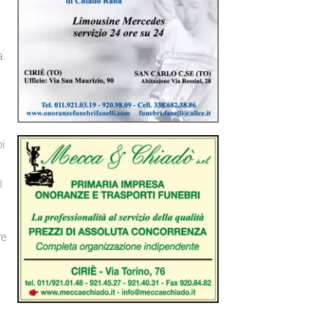
a.
pi
l
re