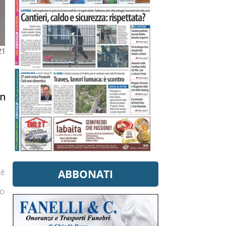
21
in
ABBONATI
 è
io