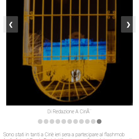
❮
❯
Di Redazione A CiriÃ¨
Sono stati in tanti a Ciriè ieri sera a partecipare al flashmob