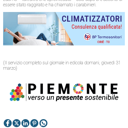
essere stato raggirato e ha chiamato i carabinieri.
(Il servizio completo sul giornale in edicola domani, giovedì 31
marzo)