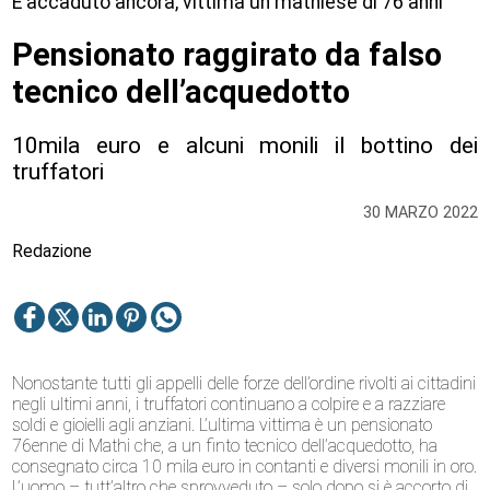
È accaduto ancora, vittima un mathiese di 76 anni
Pensionato raggirato da falso
tecnico dell’acquedotto
10mila euro e alcuni monili il bottino dei
truffatori
30 MARZO 2022
Redazione
Nonostante tutti gli appelli delle forze dell’ordine rivolti ai cittadini
negli ultimi anni, i truffatori continuano a colpire e a razziare
soldi e gioielli agli anziani. L’ultima vittima è un pensionato
76enne di Mathi che, a un finto tecnico dell’acquedotto, ha
consegnato circa 10 mila euro in contanti e diversi monili in oro.
L’uomo – tutt’altro che sprovveduto – solo dopo si è accorto di