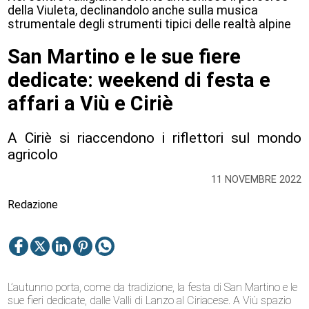
della Viuleta, declinandolo anche sulla musica
strumentale degli strumenti tipici delle realtà alpine
San Martino e le sue fiere
dedicate: weekend di festa e
affari a Viù e Ciriè
A Ciriè si riaccendono i riflettori sul mondo
agricolo
11 NOVEMBRE 2022
Redazione
L’autunno porta, come da tradizione, la festa di San Martino e le
sue fieri dedicate, dalle Valli di Lanzo al Ciriacese. A Viù spazio