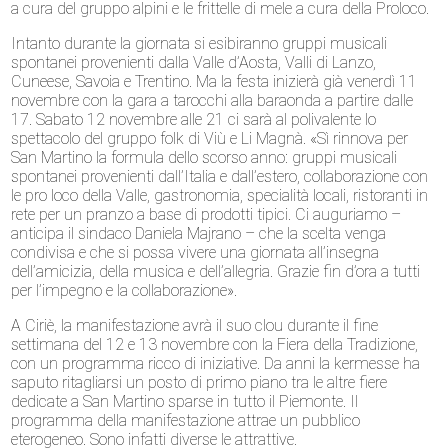
a cura del gruppo alpini e le frittelle di mele a cura della Proloco.
Intanto durante la giornata si esibiranno gruppi musicali
spontanei provenienti dalla Valle d’Aosta, Valli di Lanzo,
Cuneese, Savoia e Trentino. Ma la festa inizierà già venerdì 11
novembre con la gara a tarocchi alla baraonda a partire dalle
17. Sabato 12 novembre alle 21 ci sarà al polivalente lo
spettacolo del gruppo folk di Viù e Li Magnà. «Sì rinnova per
San Martino la formula dello scorso anno: gruppi musicali
spontanei provenienti dall’Italia e dall’estero, collaborazione con
le pro loco della Valle, gastronomia, specialità locali, ristoranti in
rete per un pranzo a base di prodotti tipici. Ci auguriamo –
anticipa il sindaco Daniela Majrano – che la scelta venga
condivisa e che si possa vivere una giornata all’insegna
dell’amicizia, della musica e dell’allegria. Grazie fin d’ora a tutti
per l’impegno e la collaborazione».
A Ciriè, la manifestazione avrà il suo clou durante il fine
settimana del 12 e 13 novembre con la Fiera della Tradizione,
con un programma ricco di iniziative. Da anni la kermesse ha
saputo ritagliarsi un posto di primo piano tra le altre fiere
dedicate a San Martino sparse in tutto il Piemonte. Il
programma della manifestazione attrae un pubblico
eterogeneo. Sono infatti diverse le attrattive.