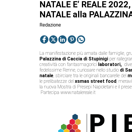
NATALE E’ REALE 2022
NATALE alla PALAZZINA
Redazione
La manifestazione più amata dalle famiglie, grup
Palazzina di Caccia di Stupinigi
per rallegra
creatività con fantasmagorici
laboratori,
dive
fedelissime Renne, curiosare nello studio
di Sa
natale
, sbirciare tra le originali bancarelle del
me
le prelibatezze del
xsmas street food
, meravi
la nuova Mostra di Presepi Napoletani e il pres
Partecipa www.natalereale.it