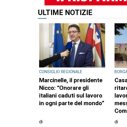
ALTRI ARTICOLI DI QUES
CONSIGLIO REGIONALE
CONSI
Marcinelle, il presidente
Ambi
Nicco: “Onorare gli
pubb
italiani caduti sul lavoro
dell’
in ogni parte del mondo”
sett
regi