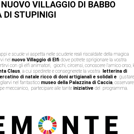
, NUOVO VILLAGGIO DI BABBO
 DI STUPINIGI
pi e scuole vi aspetta nelle scuderie reali riscaldate della magica
rvi nel
nuovo
Villaggio di Elfi
dove potrete sprigionare la vostra
rtirvi con gli elfi animatori, giochi, circensi, conoscere l’amico orso, 
nta Claus
, a cui spedirete e consegnerete la vostra
letterina di
rcatino di natale ricco di doni artigianali e solidali e
gustar
gliarvi nel fantastico
museo della Palazzina di Caccia
, osservare
epe meccanico, partecipare alle tante
iniziative
del programma.