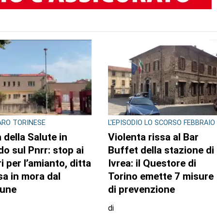
TO AUTORE
GLIO REGIONALE
CONSIGLIO REGIONALE
ente e conti
A Palazzo Lascaris la
lici al centro
mostra “Romano
attività questa
Gazzera. Nel regno dei
imana in Consiglio
fiori giganti”
onale