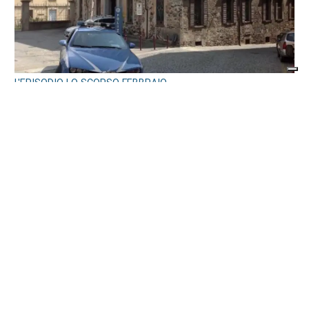
L'EPISODIO LO SCORSO FEBBRAIO
Violenta rissa al Bar Buffet della stazione
di Ivrea: il Questore di Torino emette 7
misure di prevenzione
di
Redazione
7 AGOSTO 2026