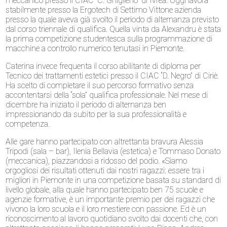
meccanico presso il CIAC “C. Ghiglieno” di Ivrea. Oggi lavora
stabilmente presso la Ergotech di Settimo Vittone azienda
presso la quale aveva già svolto il periodo di alternanza previsto
dal corso triennale di qualifica. Quella vinta da Alexandru è stata
la prima competizione studentesca sulla programmazione di
macchine a controllo numerico tenutasi in Piemonte.
Caterina invece frequenta il corso abilitante di diploma per
Tecnico dei trattamenti estetici presso il CIAC “D. Negro” di Ciriè.
Ha scelto di completare il suo percorso formativo senza
accontentarsi della “sola” qualifica professionale. Nel mese di
dicembre ha iniziato il periodo di alternanza ben
impressionando da subito per la sua professionalità e
competenza.
Alle gare hanno partecipato con altrettanta bravura Alessia
Tripodi (sala – bar), Ilenia Bellavia (estetica) e Tommaso Donato
(meccanica), piazzandosi a ridosso del podio. «Siamo
orgogliosi dei risultati ottenuti dai nostri ragazzi: essere tra i
migliori in Piemonte in una competizione basata su standard di
livello globale, alla quale hanno partecipato ben 75 scuole e
agenzie formative, è un importante premio per dei ragazzi che
vivono la loro scuola e il loro mestiere con passione. Ed è un
riconoscimento al lavoro quotidiano svolto dai docenti che, con