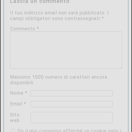
Lascia un commento
Il tuo indirizzo email non sarà pubblicato.
I
campi obbligatori sono contrassegnati
*
Commento
*
Massimo
1000
numero di caratteri ancora
disponibili
Nome
*
Email
*
Sito
web
Do il mio consenso affinché un cookie salvi i