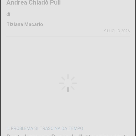
Andrea Chiadò Puli
di
Tiziana Macario
9 LUGLIO 2026
IL PROBLEMA SI TRASCINA DA TEMPO