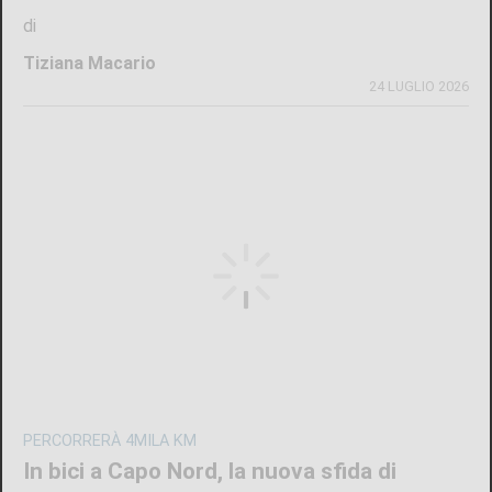
di
Tiziana Macario
24 LUGLIO 2026
PERCORRERÀ 4MILA KM
In bici a Capo Nord, la nuova sfida di