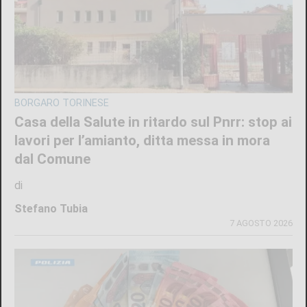
BORGARO TORINESE
Casa della Salute in ritardo sul Pnrr: stop ai
lavori per l’amianto, ditta messa in mora
dal Comune
di
Stefano Tubia
7 AGOSTO 2026