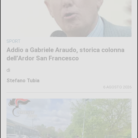
SPORT
Addio a Gabriele Araudo, storica colonna
dell’Ardor San Francesco
di
Stefano Tubia
6 AGOSTO 2026