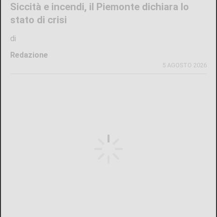
Siccità e incendi, il Piemonte dichiara lo
stato di crisi
di
Redazione
5 AGOSTO 2026