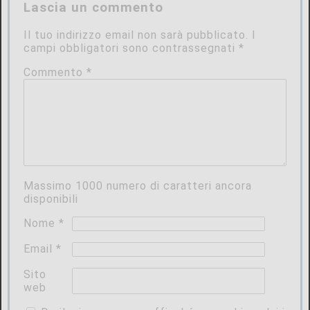
Lascia un commento
Il tuo indirizzo email non sarà pubblicato.
I
campi obbligatori sono contrassegnati
*
Commento
*
Massimo
1000
numero di caratteri ancora
disponibili
Nome
*
Email
*
Sito
web