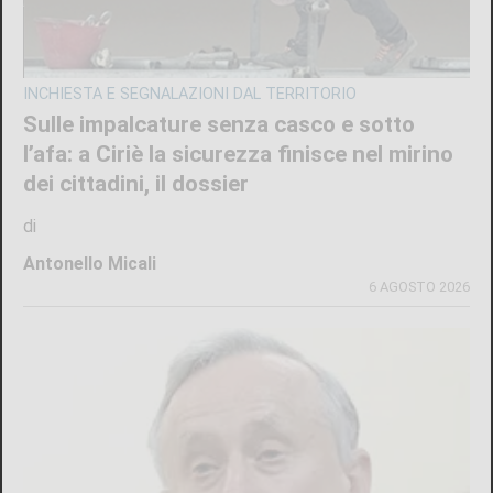
INCHIESTA E SEGNALAZIONI DAL TERRITORIO
Sulle impalcature senza casco e sotto
l’afa: a Ciriè la sicurezza finisce nel mirino
dei cittadini, il dossier
di
Antonello Micali
6 AGOSTO 2026