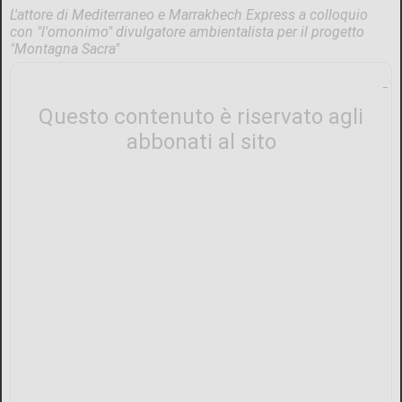
L'attore di Mediterraneo e Marrakhech Express a colloquio
con "l'omonimo" divulgatore ambientalista per il progetto
"Montagna Sacra"
Questo contenuto è riservato agli
abbonati al sito