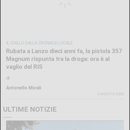
IL GIALLO DALLA CRONACA LOCALE
Rubata a Lanzo dieci anni fa, la pistola 357
Magnum rispunta tra la droga: ora è al
vaglio del RIS
di
Antonello Micali
5 AGOSTO 2026
ULTIME NOTIZIE