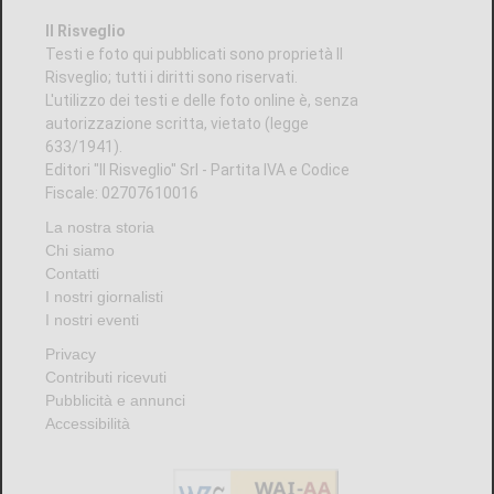
Il Risveglio
Testi e foto qui pubblicati sono proprietà Il
Risveglio; tutti i diritti sono riservati.
L'utilizzo dei testi e delle foto online è, senza
autorizzazione scritta, vietato (legge
633/1941).
Editori "Il Risveglio" Srl - Partita IVA e Codice
Fiscale: 02707610016
La nostra storia
Chi siamo
Contatti
I nostri giornalisti
I nostri eventi
Privacy
Contributi ricevuti
Pubblicità e annunci
Accessibilità