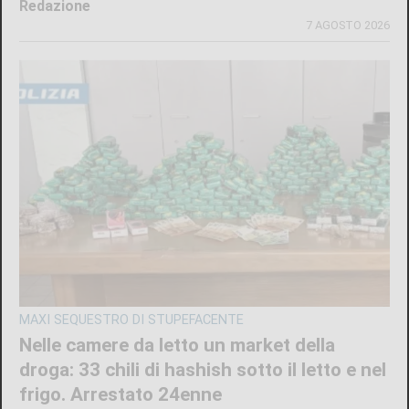
Redazione
7 AGOSTO 2026
MAXI SEQUESTRO DI STUPEFACENTE
Nelle camere da letto un market della
droga: 33 chili di hashish sotto il letto e nel
frigo. Arrestato 24enne