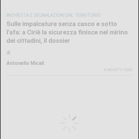
INCHIESTA E SEGNALAZIONI DAL TERRITORIO
Sulle impalcature senza casco e sotto
l’afa: a Ciriè la sicurezza finisce nel mirino
dei cittadini, il dossier
di
Antonello Micali
6 AGOSTO 2026