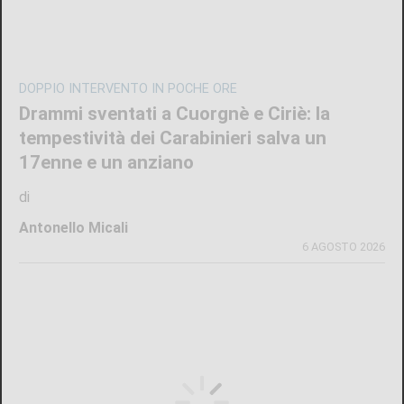
DOPPIO INTERVENTO IN POCHE ORE
Drammi sventati a Cuorgnè e Ciriè: la
tempestività dei Carabinieri salva un
17enne e un anziano
di
Antonello Micali
6 AGOSTO 2026