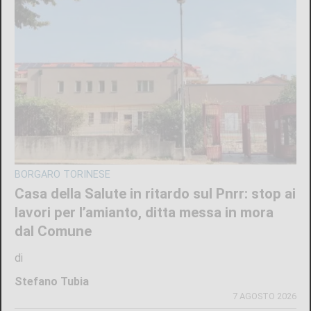
BORGARO TORINESE
Casa della Salute in ritardo sul Pnrr: stop ai
lavori per l’amianto, ditta messa in mora
dal Comune
di
Stefano Tubia
7 AGOSTO 2026