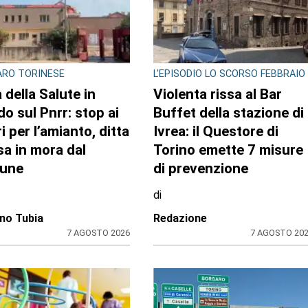
ASTO ALLO SPACCIO DI
MAXI SEQUESTRO DI
A
STUPEFACENTE
lia il monopattino
Nelle camere da letto u
ro la volante e finge
market della droga: 33
ssere minorenne:
chili di hashish sotto il
stato pusher
letto e nel frigo.
ne con 30 dosi di
Arrestato 24enne
k
di
ione
Redazione
7 AGOSTO 2026
7 AGOSTO 20