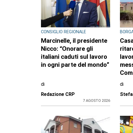
CRONACA
CONTR
DROG
Bimba a rischio e
Scag
degrado sulla
cont
provinciale: la svolta.
di e
Mamma e neonata
arre
portate in una località
20en
protetta
crac
di
di
Redazione
Redaz
7 AGOSTO 2026