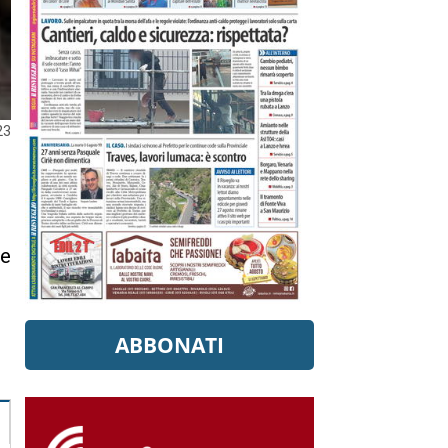
23
re
ABBONATI