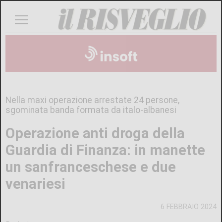
Nella maxi operazione arrestate 24 persone,
sgominata banda formata da italo-albanesi
Operazione anti droga della
Guardia di Finanza: in manette
un sanfranceschese e due
venariesi
6 FEBBRAIO 2024