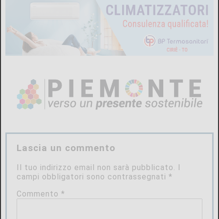
Lascia un commento
Il tuo indirizzo email non sarà pubblicato.
I
campi obbligatori sono contrassegnati
*
Commento
*