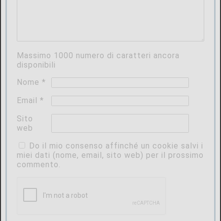
Massimo
1000
numero di caratteri ancora
disponibili
Nome
*
Email
*
Sito
web
Do il mio consenso affinché un cookie salvi i
miei dati (nome, email, sito web) per il prossimo
commento.