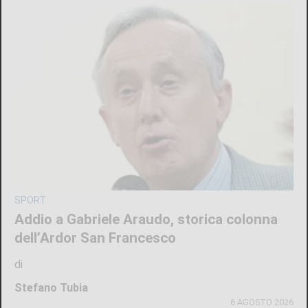
SPORT
Addio a Gabriele Araudo, storica colonna
dell’Ardor San Francesco
di
Stefano Tubia
6 AGOSTO 2026