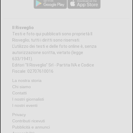
Il Risveglio
Testi e foto qui pubblicati sono proprietà Il
Risveglio; tutti i diritti sono riservati.
L'utilizzo dei testi e delle foto online è, senza
autorizzazione scritta, vietato (legge
633/1941).
Editori "Il Risveglio" Srl - Partita IVA e Codice
Fiscale: 02707610016
La nostra storia
Chi siamo
Contatti
I nostri giornalisti
I nostri eventi
Privacy
Contributi ricevuti
Pubblicità e annunci