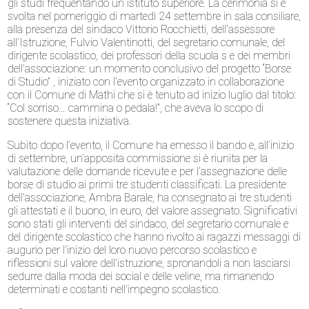
gli studi frequentando un istituto superiore. La cerimonia si è
svolta nel pomeriggio di martedì 24 settembre in sala consiliare,
alla presenza del sindaco Vittorio Rocchietti, dell’assessore
all’Istruzione, Fulvio Valentinotti, del segretario comunale, del
dirigente scolastico, dei professori della scuola s e dei membri
dell’associazione: un momento conclusivo del progetto “Borse
di Studio” , iniziato con l’evento organizzato in collaborazione
con il Comune di Mathi che si è tenuto ad inizio luglio dal titolo:
“Col sorriso… cammina o pedala!”, che aveva lo scopo di
sostenere questa iniziativa.
Subito dopo l’evento, il Comune ha emesso il bando e, all’inizio
di settembre, un’apposita commissione si è riunita per la
valutazione delle domande ricevute e per l’assegnazione delle
borse di studio ai primi tre studenti classificati. La presidente
dell’associazione, Ambra Barale, ha consegnato ai tre studenti
gli attestati e il buono, in euro, del valore assegnato. Significativi
sono stati gli interventi del sindaco, del segretario comunale e
del dirigente scolastico che hanno rivolto ai ragazzi messaggi di
augurio per l’inizio del loro nuovo percorso scolastico e
riflessioni sul valore dell’istruzione, spronandoli a non lasciarsi
sedurre dalla moda dei social e delle veline, ma rimanendo
determinati e costanti nell’impegno scolastico.