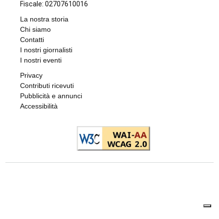
autorizzazione scritta, vietato (legge
633/1941).
Editori "Il Risveglio" Srl - Partita IVA e Codice
Fiscale: 02707610016
La nostra storia
Chi siamo
Contatti
I nostri giornalisti
I nostri eventi
Privacy
Contributi ricevuti
Pubblicità e annunci
Accessibilità