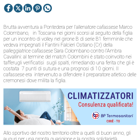
Brutta avventura a Pontedera per l’allenatore cafassese Marco
Colombano, in Toscana nei giorni scorsi al seguito della figlia
per un incontro di volley nel girone B di serie B1 femminile che
vedeva impegnati il Fantini Falcieri Ostiano (Cr) della
palleggiatrice cafassese Sara Colombano contro l’Ambra
Cavallini: al termine del match Colombini è stato coinvolto nei
tafferugli verificatisi sugli spalti, rimediando una ferita che gli è
costata 7 punti di sutura e una prognosi di 10 giorni. Il
cafassese era intervenuto a difendere il preparatore atletico delle
cremonesi dove milita la figlia.
Allo sportivo del nostro territorio oltre a quelli di buon anno, gli
auguri per una pronta guarigione e la nostra solidarietà.