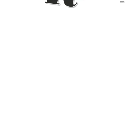
FARMACIE DI TURNO
Farmacie di turno
di
Elisa
6 AGOSTO 2026