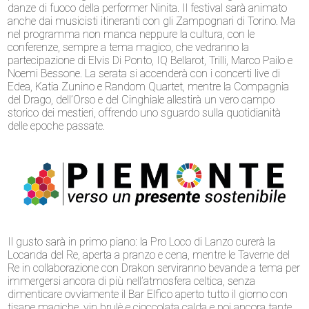
danze di fuoco della performer Ninita. Il festival sarà animato
anche dai musicisti itineranti con gli Zampognari di Torino. Ma
nel programma non manca neppure la cultura, con le
conferenze, sempre a tema magico, che vedranno la
partecipazione di Elvis Di Ponto, IQ Bellarot, Trilli, Marco Pailo e
Noemi Bessone. La serata si accenderà con i concerti live di
Edea, Katia Zunino e Random Quartet, mentre la Compagnia
del Drago, dell’Orso e del Cinghiale allestirà un vero campo
storico dei mestieri, offrendo uno sguardo sulla quotidianità
delle epoche passate.
Il gusto sarà in primo piano: la Pro Loco di Lanzo curerà la
Locanda del Re, aperta a pranzo e cena, mentre le Taverne del
Re in collaborazione con Drakon serviranno bevande a tema per
immergersi ancora di più nell’atmosfera celtica, senza
dimenticare ovviamente il Bar Elfico aperto tutto il giorno con
tisane magiche, vin brulè e cioccolata calda e poi ancora tante