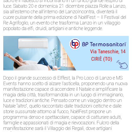
sacro e il fiabesco si incontrano in un unico grande respiro di
luce. Sabato 20 e domenica 21 dicembre piazza Rolle a Lanzo,
sia all’esterno che all’interno del LanzoIncontra, diventerà il
cuore pulsante della prima edizione di NoëlFest – Il Festival del
Re Agrifoglio, un evento che trasforma Lanzo in un villaggio
popolato da elfi, druidi, artigiani e antiche leggende.
Dopo il grande successo di Elffest, la Pro Loco di Lanzo e MS
Events hanno scelto di alzare l’asticella, proponendo una nuova
manifestazione capace di accendere il Natale e amplificare la
magia della città, trasformandola in un luogo di immaginario,
luce e tradizioni antiche. Pensato come un viaggio dentro un
Natale “altro”, quello raccontato dalle tradizioni celtiche e dalle
storie sussurrate attorno al fuoco, NoëlFest propone un
programma denso e spettacolare, capace di catturare adulti,
famiglie e appassionati di magia e rievocazioni. Fulcro della
manifestazione sarà il Villaggio dei Regali, dove artigiani