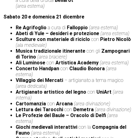
a cura della druida
Bèllarot
(area esterna)
Sabato 20 e domenica 21 dicembre
Re Agrifoglio
a cura di
Falloppio
(area esterna)
Abeti di Yule – desideri e protezione
(area esterna)
Sculture con materiale di riciclo
con
Pietro Nicolò
(ala medievale)
Musica tradizionale itinerante
con gli
Zampognari
di Torino
(area braciere)
Ali Luminose
con
Artistica Academy
(area esterna)
Concerto Handpan
con
Claudio Bonora
(area
esterna)
Villaggio dei Mercati
– artigianato a tema magico
(area dedicata)
Artigianato artistico del legno
con
UniArt
(area
interna)
Cartomanzia
con
Arcana
(area divinazione)
Lettura dei Tarocchi
con
Demetra
(area divinazione)
Le Profezie del Baule – Oracolo di Delfi
(area
esterna)
Giochi medievali interattivi
con la
Compagnia del
Fauno
(area esterna)