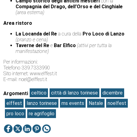
Campo storico degli antichi mestieri
con la
Compagnia del Drago, dell’Orso e del Cinghiale
(area esterna)
Area ristoro
La Locanda del Re
a cura della
Pro Loco di Lanzo
(pranzo e cena)
Taverne del Re
e
Bar Elfico
(attivi per tutta la
manifestazione)
Per informazioni:
Telefono 339.7333990
Sito internet: www.elffest.it
E-mail: noel@elffest.it
celtico
città di lanzo torinese
dicembre
Argomenti
elffest
lanzo torinese
ms events
Natale
noelfest
pro loco
re agrifoglio