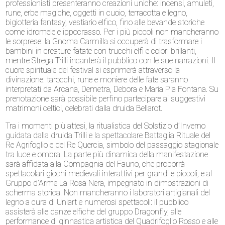
professionisti presenteranno creazioni uniche: incensi, amuleti,
rune, erbe magiche, oggetti in cuoio, terracotta e legno,
bigiotteria fantasy, vestiario elfico, fino alle bevande storiche
come idromele e ippocrasso. Per i più piccoli non mancheranno
le sorprese: la Gnoma Carmilla si occuperà di trasformare i
bambini in creature fatate con trucchi elfi e colori brillanti,
mentre Strega Trilli incanterà il pubblico con le sue narrazioni. Il
cuore spirituale del festival si esprimerà attraverso la
divinazione: tarocchi, rune e moniere delle fate saranno
interpretati da Arcana, Demetra, Debora e Maria Pia Fontana. Su
prenotazione sarà possibile perfino partecipare ai suggestivi
matrimoni celtici, celebrati dalla druida Bellarot.
Tra i momenti più attesi, la ritualistica del Solstizio d’Inverno
guidata dalla druida Trilli e la spettacolare Battaglia Rituale del
Re Agrifoglio e del Re Quercia, simbolo del passaggio stagionale
tra luce e ombra. La parte più dinamica della manifestazione
sarà affidata alla Compagnia del Fauno, che proporrà
spettacolari giochi medievali interattivi per grandi e piccoli, e al
Gruppo d’Arme La Rosa Nera, impegnato in dimostrazioni di
scherma storica. Non mancheranno i laboratori artigianali del
legno a cura di Uniart e numerosi spettacoli: il pubblico
assisterà alle danze elfiche del gruppo Dragonfly, alle
performance di ginnastica artistica del Quadrifoglio Rosso e alle