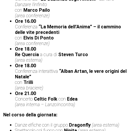
Danzare l’infinito
con
Marco Pailo
(area conferenze)
Ore 16.00
Conferenza
“La Memoria dell’Anima” – il cammino
delle vite precedenti
con
Elvis Di Ponto
(area conferenze)
Ore 18.00
Re Quercia
a cura di
Steven Turco
(area esterna)
Ore 18.00
Conferenza interattiva
“Alban Artan, le vere origini del
Natale”
con
Trilli
(area braciere)
Ore 21.00
Concerto
Celtic Folk
con
Edea
(area interna – LanzoIncontra)
Nel corso della giornata:
Danze elfiche con il gruppo
Dragonfly
(area esterna)
Spettacolo col fuoco con
Ninita
(area esterna)