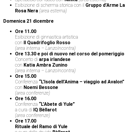
Esibizione di scherma storica con il
Gruppo d’Arme La
Rosa Nera
(area esterna)
Domenica 21 dicembre
Ore 11.00
Esibizione di ginnastica artistica
con
Il Quadrifoglio Rosso
(area interna – LanzoIncontra)
Ore 13.30 e poi di nuovo nel corso del pomeriggio
Concerto di
arpa irlandese
con
Katia Ambra Zunino
(area interna – LanzoIncontra)
Ore 15.00
Conferenza
“L’Isola dell’Anima – viaggio ad Avalon”
con
Noemi Bessone
(area conferenze)
Ore 16.00
Conferenza
“L’Abete di Yule”
a cura di
IQ Bèllarot
(area conferenze)
Ore 17.00
Rituale del Ramo di Yule