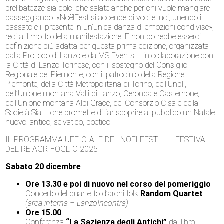
prelibatezze sia dolci che salate anche per chi vuole mangiare
passeggiando. «NoëlFest si accende di voci e luci, unendo il
passato e il presente in un’unica danza di emozioni condivise»,
recita il motto della manifestazione. E non potrebbe esserci
definizione più adatta per questa prima edizione, organizzata
dalla Pro loco di Lanzo e da MS Events – in collaborazione con
la Città di Lanzo Torinese, con il sostegno del Consiglio
Regionale del Piemonte, con il patrocinio della Regione
Piemonte, della Città Metropolitana di Torino, dell’Unpli,
dell’Unione montana Valli di Lanzo, Ceronda e Casternone,
dell’Unione montana Alpi Grace, del Consorzio Cisa e della
Società Sia – che promette di far scoprire al pubblico un Natale
nuovo: antico, selvatico, poetico.
IL PROGRAMMA UFFICIALE DEL NOËLFEST – IL FESTIVAL
DEL RE AGRIFOGLIO 2025
Sabato 20 dicembre
Ore 13.30 e poi di nuovo nel corso del pomeriggio
Concerto del quartetto d’archi folk
Random Quartet
(area interna – LanzoIncontra)
Ore 15.00
Conferenza
“La Sazienza degli Antichi”
dal libro