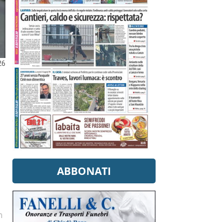
26
ABBONATI
n