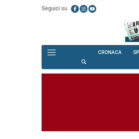
Seguici su
CRONACA
S