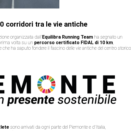
 corridori tra le vie antiche
zione organizzata dall’
Equilibra Running Team
ha segnato un
 prima volta su un
percorso certificato FIDAL di 10 km
,
 che ha saputo fondere il fascino delle vie antiche del centro storic
tlete
sono arrivati da ogni parte del Piemonte e d’Italia,