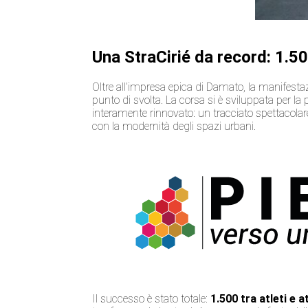
Una StraCirié da record: 1.500
Oltre all’impresa epica di Damato, la manifesta
punto di svolta. La corsa si è sviluppata per la
interamente rinnovato: un tracciato spettacolare
con la modernità degli spazi urbani.
Il successo è stato totale:
1.500 tra atleti e a