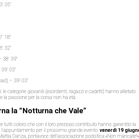
3’ 05”
7’ 18”
8’ 32”
– 38’ 39”
 39’ 03”
nad) – 39’ 03”
i: le categorie giovanili (esordienti, ragazzi e cadetti) hanno allietato
e la passione per la corsa non ha età.
a la “Notturna che Vale”
 tutti coloro che con il loro prezioso contributo hanno garantito la
ià l’appuntamento per il prossimo grande evento:
venerdì 19 giugn
 Mattia Danza, portavoce dell’associazione podistica:«Non mancate!