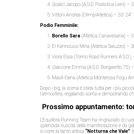
Scalici Jacopo (A.S.D. Podistica Leinì) – 3
Vittoni Andrea (OlimpiAtletica) – 33’ 24”
Podio Femminile:
Borello Sara
(Atletica Canavesana) – 3
El Kannoussi Mina (Atletica Saluzzo) – 3
Viora Elisa (Torino Road Runners A.S.D.) 
Giaccone Emma (A.S.D. Borgaretto 75) –
Masili Elena (Atletica Monterosa Fogu Ar
Dopo i big, la scena è stata tutta per i più piccol
l’atmosfera, regalando sorrisi e dimostrando ch
Prossimo appuntamento: torn
L’Equilibra Running Team ha ringraziato di cuore
splendida riuscita della manifestazione e dà g
si corre la tanto attesa
“Notturna che Vale”
.