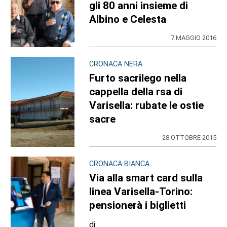
gli 80 anni insieme di
Albino e Celesta
7 MAGGIO 2016
CRONACA NERA
Furto sacrilego nella
cappella della rsa di
Varisella: rubate le ostie
sacre
28 OTTOBRE 2015
CRONACA BIANCA
Via alla smart card sulla
linea Varisella-Torino:
pensionerà i biglietti
di