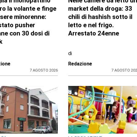
lia il monopattino
Nelle camere da letto u
ro la volante e finge
market della droga: 33
ssere minorenne:
chili di hashish sotto il
stato pusher
letto e nel frigo.
ne con 30 dosi di
Arrestato 24enne
k
di
ione
Redazione
7 AGOSTO 2026
7 AGOSTO 20