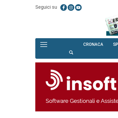
Seguici su
CRONACA
S