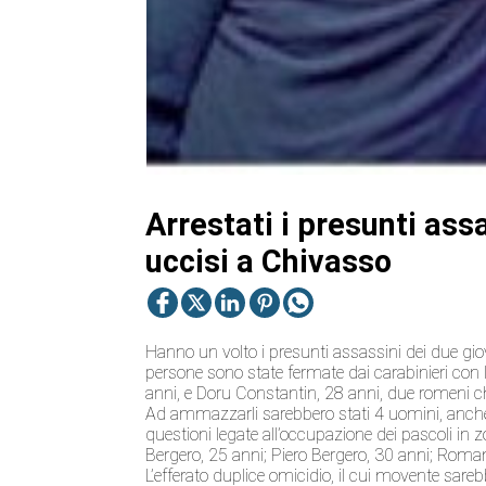
Arrestati i presunti ass
uccisi a Chivasso
Hanno un volto i presunti assassini dei due giov
persone sono state fermate dai carabinieri con
anni, e Doru Constantin, 28 anni, due romeni ch
Ad ammazzarli sarebbero stati 4 uomini, anche loro 
questioni legate all’occupazione dei pascoli in z
Bergero, 25 anni; Piero Bergero, 30 anni; Roman
L’efferato duplice omicidio, il cui movente sarebb