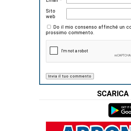
Email
*
Sito
web
Do il mio consenso affinché un coo
prossimo commento.
SCARICA 