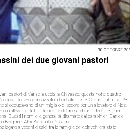
30 OTTOBRE 20
assini dei due giovani pastori
ani pastori di Varisella uccisi a Chivasso: questa notte quattro
 l’accusa di aver ammazzato a badilate Costel Cornel Calinciuc, 38
e si occupavano di un migliaio di pecore per un allevatore di Nole.
allevatori, tutti italiani e tre di loro sarebbero dei fratelli, per
ona. Questi i nomi e le generalità diramate dai carabinieri: Daniele
o Bergero e Alex Bianciotto, 29 anni.
e legato a vecchi dissidi tra le famiglie dei coinvolti era stato