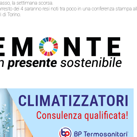
asso, la settimana scorsa.
l’arresto dei 4 saranno resi noti tra poco in una conferenza stampa al
 di Torino.