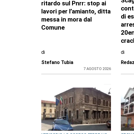
Scag
ritardo sul Pnrr: stop ai
cont
lavori per l’amianto, ditta
di e
messa in mora dal
arre
Comune
20en
crac
di
di
Stefano Tubia
Redaz
7 AGOSTO 2026