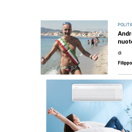
POLITI
Andre
nuoto
di
Filipp