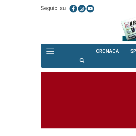
Seguici su
CRONACA
S