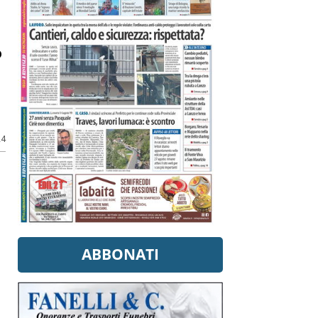
o
24
ABBONATI