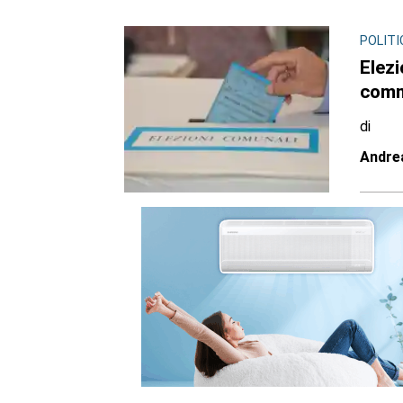
POLITI
Elezi
comm
di
Andre