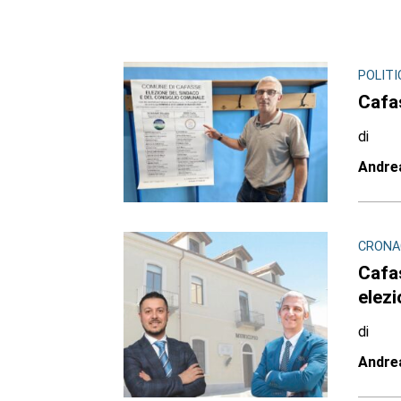
POLITI
Cafas
di
Andre
CRONAC
Cafas
elezi
di
Andre