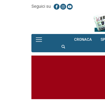
Seguici su
CRONACA
S