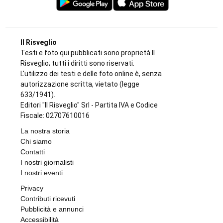
BORGARO TORINESE
Casa della Salute in ritardo sul Pnrr: stop ai
lavori per l’amianto, ditta messa in mora
dal Comune
di
Stefano Tubia
7 AGOSTO 2026