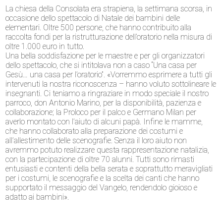
La chiesa della Consolata era strapiena, la settimana scorsa, in
occasione dello spettacolo di Natale dei bambini delle
elementari. Oltre 500 persone, che hanno contribuito alla
raccolta fondi per la ristrutturazione dell’oratorio nella misura di
oltre 1.000 euro in tutto.
Una bella soddisfazione per le maestre e per gli organizzatori
dello spettacolo, che si intitolava non a caso “Una casa per
Gesù… una casa per l’oratorio”. «Vorremmo esprimere a tutti gli
intervenuti la nostra riconoscenza – hanno voluto sottolineare le
insegnanti. Ci teniamo a ringraziare in modo speciale il nostro
parroco, don Antonio Marino, per la disponibilità, pazienza e
collaborazione; la Proloco per il palco e Germano Milan per
averlo montato con l’aiuto di alcuni papà. Infine le mamme,
che hanno collaborato alla preparazione dei costumi e
all’allestimento delle scenografie. Senza il loro aiuto non
avremmo potuto realizzare questa rappresentazione natalizia,
con la partecipazione di oltre 70 alunni. Tutti sono rimasti
entusiasti e contenti della bella serata e soprattutto meravigliati
per i costumi, le scenografie e la scelta dei canti che hanno
supportato il messaggio del Vangelo, rendendolo gioioso e
adatto ai bambini».