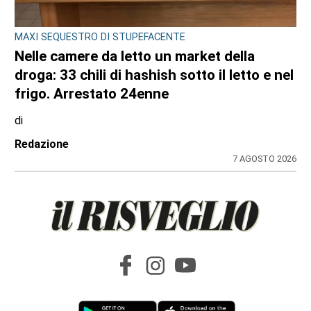
CRONACA
Bimba a rischio e degrado sulla provinciale:
la svolta. Mamma e neonata portate in una
località protetta
di
Redazione
7 AGOSTO 2026