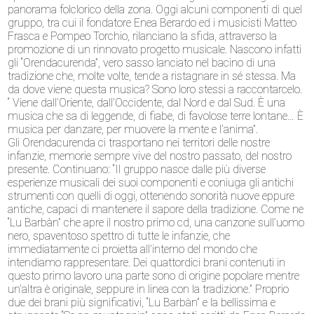
panorama folclorico della zona. Oggi alcuni componenti di quel
gruppo, tra cui il fondatore Enea Berardo ed i musicisti Matteo
Frasca e Pompeo Torchio, rilanciano la sfida, attraverso la
promozione di un rinnovato progetto musicale. Nascono infatti
gli “Orendacurenda”, vero sasso lanciato nel bacino di una
tradizione che, molte volte, tende a ristagnare in sé stessa. Ma
da dove viene questa musica? Sono loro stessi a raccontarcelo.
“ Viene dall’Oriente, dall’Occidente, dal Nord e dal Sud. È una
musica che sa di leggende, di fiabe, di favolose terre lontane… È
musica per danzare, per muovere la mente e l’anima”.
Gli Orendacurenda ci trasportano nei territori delle nostre
infanzie, memorie sempre vive del nostro passato, del nostro
presente. Continuano: “Il gruppo nasce dalle più diverse
esperienze musicali dei suoi componenti e coniuga gli antichi
strumenti con quelli di oggi, ottenendo sonorità nuove eppure
antiche, capaci di mantenere il sapore della tradizione. Come ne
“Lu Barbàn” che apre il nostro primo cd, una canzone sull’uomo
nero, spaventoso spettro di tutte le infanzie, che
immediatamente ci proietta all’interno del mondo che
intendiamo rappresentare. Dei quattordici brani contenuti in
questo primo lavoro una parte sono di origine popolare mentre
un’altra è originale, seppure in linea con la tradizione.” Proprio
due dei brani più significativi, “Lu Barbàn” e la bellissima e