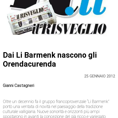
Dai Li Barmenk nascono gli
Orendacurenda
25 GENNAIO 2012
Gianni Castagneri
Oltre un decennio fa il gruppo francoprovenzale “Li Barmenk”
portò una ventata di novità nel paesaggio della tradizione
culturale valligiana. Nuove sonorità e orizzonti più ampi
spostarono in avanti la concezione del già ricco e variegato