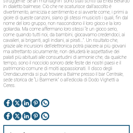
struggente “Se an muntagnin” sono stati scritti da Enea Berardo
in dialetto balmese. Ciò che ne scaturisce dall’ascolto è
divertimento, amicizia e sentimento e si avverte come, i primi a
gioire di queste canzoni, siano gli stessi musicisti i quali, fin dal
nome del loro gruppo, non nascondono il loro gioco e la loro
goliardia. Ma come affermano loro stessi “è un gioco serio,
come quando tutti noi, da bambini, giocavamo credendoci, ai
cavalieri, ai briganti, agli indiani, ai pirati…”. Un risultato che,
grazie alle incursioni dell’elettronica potrà piacere ai più giovani
ma altrettanto sicuramente, non deluderà le aspettative dei
palati più abituati alle consuetudini di armonie che, da qualche
tempo, sono il nocciolo sonoro delle feste dei nostri paesi e il
patrimonio comune di molti appassionati. Il disco degli
Orendacurenda si può trovare a Balme presso il bar Centrale,
sede storica de “Li Barmenk” o all’edicola di Dodo Vighetti a
Ceres.