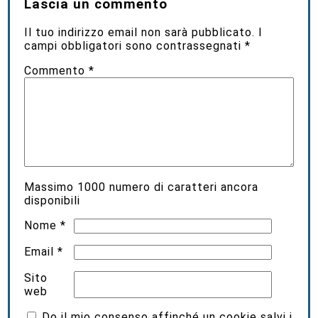
Lascia un commento
Il tuo indirizzo email non sarà pubblicato.
I
campi obbligatori sono contrassegnati
*
Commento
*
Massimo
1000
numero di caratteri ancora
disponibili
Nome
*
Email
*
Sito
web
Do il mio consenso affinché un cookie salvi i