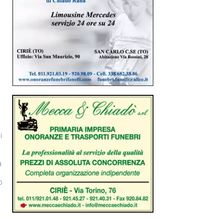
i
a
o