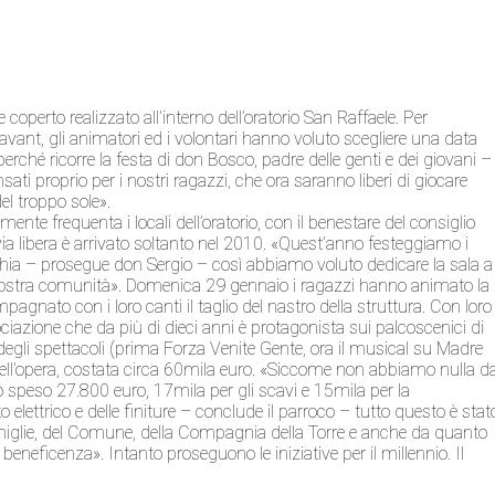
le coperto realizzato all’interno dell’oratorio San Raffaele. Per
Savant, gli animatori ed i volontari hanno voluto scegliere una data
ché ricorre la festa di don Bosco, padre delle genti e dei giovani –
sati proprio per i nostri ragazzi, che ora saranno liberi di giocare
el troppo sole».
ente frequenta i locali dell’oratorio, con il benestare del consiglio
 via libera è arrivato soltanto nel 2010. «Quest’anno festeggiamo i
chia – prosegue don Sergio – così abbiamo voluto dedicare la sala a
nostra comunità». Domenica 29 gennaio i ragazzi hanno animato la
nato con i loro canti il taglio del nastro della struttura. Con loro 
iazione che da più di dieci anni è protagonista sui palcoscenici di
i degli spettacoli (prima Forza Venite Gente, ora il musical su Madre
 dell’opera, costata circa 60mila euro. «Siccome non abbiamo nulla d
 speso 27.800 euro, 17mila per gli scavi e 15mila per la
lettrico e delle finiture – conclude il parroco – tutto questo è stat
famiglie, del Comune, della Compagnia della Torre e anche da quanto
 beneficenza». Intanto proseguono le iniziative per il millennio. Il