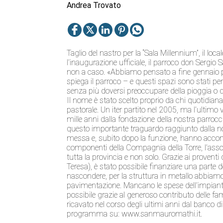
Andrea Trovato
Taglio del nastro per la “Sala Millennium”, il loca
l’inaugurazione ufficiale, il parroco don Sergio 
non a caso. «Abbiamo pensato a fine gennaio per
spiega il parroco – e questi spazi sono stati pen
senza più doversi preoccupare della pioggia o d
Il nome è stato scelto proprio da chi quotidianam
pastorale. Un iter partito nel 2005, ma l’ultimo
mille anni dalla fondazione della nostra parroc
questo importante traguardo raggiunto dalla 
messa e, subito dopo la funzione, hanno accompag
componenti della Compagnia della Torre, l’assoc
tutta la provincia e non solo. Grazie ai provent
Teresa), è stato possibile finanziare una parte
nascondere, per la struttura in metallo abbiamo
pavimentazione. Mancano le spese dell’impianto e
possibile grazie al generoso contributo delle 
ricavato nel corso degli ultimi anni dal banco di
programma su: www.sanmauromathi.it.