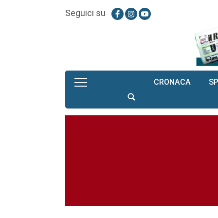
Seguici su
CRONACA
S