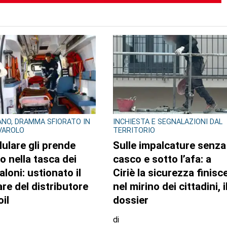
TO AUTORE
GLIO REGIONALE
EDITORIA E COOPERAZIONE
lazzo Lascaris la
AGCI e FILE: un’alleanza
tra “Romano
per tutelare i giornali
era. Nel regno dei
locali e no profit
 giganti”