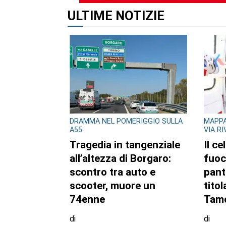
ALTRI ARTICOLI DI QUES
CONSIGLIO REGIONALE
CONSI
Ambiente e conti
A Pa
pubblici al centro
mos
dell’attività questa
Gazz
settimana in Consiglio
fiori
regionale
di
di