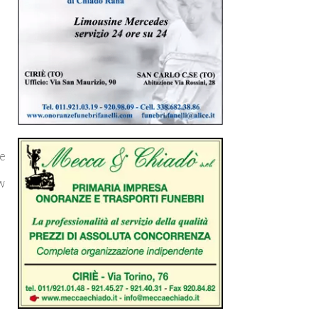
te
a
ow