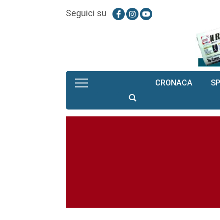
Seguici su
CRONACA
S