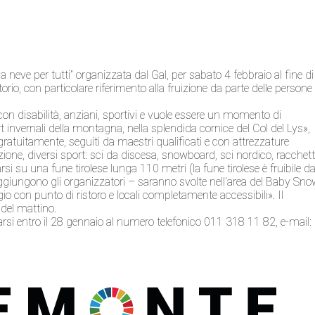
la neve per tutti” organizzata dal Gal, per sabato 4 febbraio al fine di
itorio, con particolare riferimento alla fruizione da parte delle persone
 con disabilità, anziani, sportivi e vuole essere un momento di
t invernali della montagna, nella splendida cornice del Col del Lys»,
 gratuitamente, seguiti da maestri qualificati e con attrezzature
ione, diversi sport: sci da discesa, snowboard, sci nordico, racchet
si su una fune tirolese lunga 110 metri (la fune tirolese è fruibile d
 aggiungono gli organizzatori – saranno svolte nell’area del Baby Sn
o con punto di ristoro e locali completamente accessibili». Il
 del mattino.
tarsi entro il 28 gennaio al numero telefonico 011 318 11 82, e-mail: