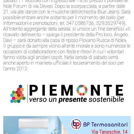
sabato 11 febbraio con ingresso alle 19,30 presso il polivalente
Nole Forum di via Devesi. Dopo la scorpacciata, a partire dalle
21, via alle danze con le musiche dell’orchestra Blue Jeans. Sarà
possibile entrare anche soltanto per il momento del ballo (per
informazioni e prenotazioni, tel. 347.0586736, 329.3529749).
All’intento aggregante della serata, si unisce un fine benefico: «Il
ricavato dell’evento – spiega il presidente della Pro loco, Angelo
Davì – sarà donato alla casa di riposo Piovano Rusca di Nole».
Il gruppo è da sempre vicino all’ente morale e sono numerose le
occasioni di collaborazione con feste e ritrovi in cui i volontari
fanno visita agli anziani ospiti. Nella serata di sabato verrà
anche aperto in maniera ufficiale il tesseramento dei soci per
l’anno 2012.