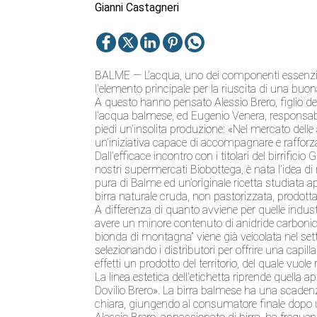
Gianni Castagneri
BALME — L’acqua, uno dei componenti essenziali
l’elemento principale per la riuscita di una buon
A questo hanno pensato Alessio Brero, figlio dei
l’acqua balmese, ed Eugenio Venera, responsab
piedi un’insolita produzione: «Nel mercato de
un’iniziativa capace di accompagnare e rafforzar
Dall’efficace incontro con i titolari del birrificio
nostri supermercati Biobottega, è nata l’idea di
pura di Balme ed un’originale ricetta studiata ap
birra naturale cruda, non pastorizzata, prodott
A differenza di quanto avviene per quelle industri
avere un minore contenuto di anidride carbonica e
bionda di montagna” viene già veicolata nel sett
selezionando i distributori per offrire una capilla
effetti un prodotto del territorio, del quale vuo
La linea estetica dell’etichetta riprende quella 
Dovilio Brero». La birra balmese ha una scadenz
chiara, giungendo al consumatore finale dopo