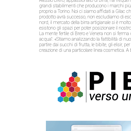
Alessio Brero, appassionato di birra, ha frequent
grandi stabilimenti che producono i marchi più c
proprio a Torino. Noi ci siamo affidati a Gilac che 
prodotto avrà successo, non escludiamo di esc
nord, il mercato della birra artigianale si è molt
esistono gli spazi per poter posizionare il nost
La mente fertile di Brero e Venera non si ferma q
acqua”: «Stiamo analizzando la fattibilità di nuov
partire dai succhi di frutta, le bibite, gli elisir
creazione di una particolare linea cosmetica. A