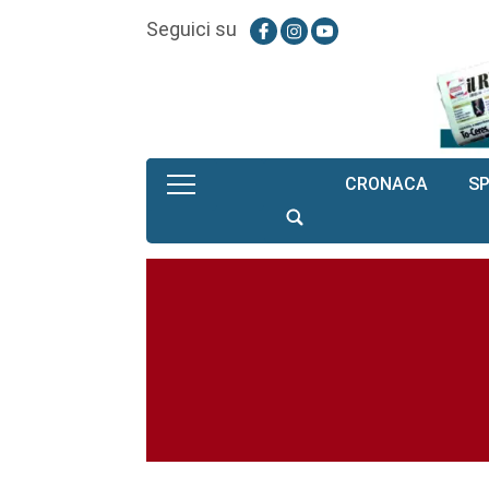
Seguici su
CRONACA
S