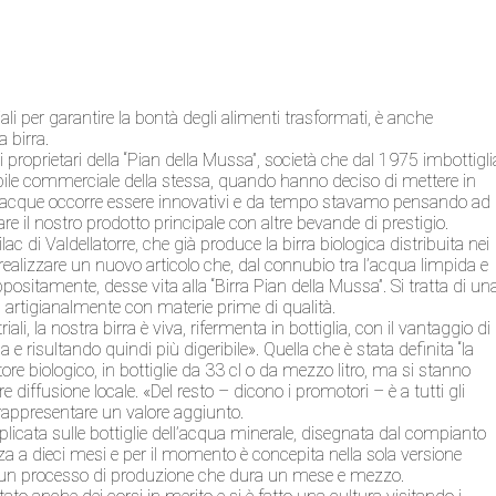
 per garantire la bontà degli alimenti trasformati, è anche
a birra.
 proprietari della “Pian della Mussa”, società che dal 1975 imbottigli
ile commerciale della stessa, quando hanno deciso di mettere in
lle acque occorre essere innovativi e da tempo stavamo pensando ad
e il nostro prodotto principale con altre bevande di prestigio.
 Gilac di Valdellatorre, che già produce la birra biologica distribuita nei
 realizzare un nuovo articolo che, dal connubio tra l’acqua limpida e
positamente, desse vita alla “Birra Pian della Mussa”. Si tratta di un
a artigianalmente con materie prime di qualità.
ali, la nostra birra è viva, rifermenta in bottiglia, con il vantaggio di
 risultando quindi più digeribile». Quella che è stata definita “la
ore biologico, in bottiglie da 33 cl o da mezzo litro, ma si stanno
re diffusione locale. «Del resto – dicono i promotori – è a tutti gli
le rappresentare un valore aggiunto.
applicata sulle bottiglie dell’acqua minerale, disegnata dal compianto
a a dieci mesi e per il momento è concepita nella sola versione
 un processo di produzione che dura un mese e mezzo.