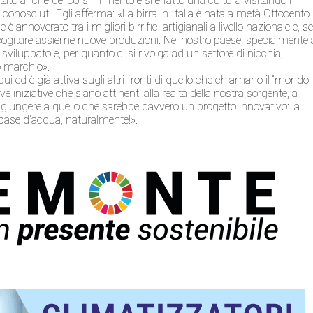
ato anche dei corsi in merito e si è fatto una cultura visitando i
onosciuti. Egli afferma: «La birra in Italia è nata a metà Ottocento
è annoverato tra i migliori birrifici artigianali a livello nazionale e, se 
ogitare assieme nuove produzioni. Nel nostro paese, specialmente 
o sviluppato e, per quanto ci si rivolga ad un settore di nicchia,
ro marchio».
ui ed è già attiva sugli altri fronti di quello che chiamano il “mondo
e iniziative che siano attinenti alla realtà della nostra sorgente, a
, per giungere a quello che sarebbe davvero un progetto innovativo: la
 base d’acqua, naturalmente!».