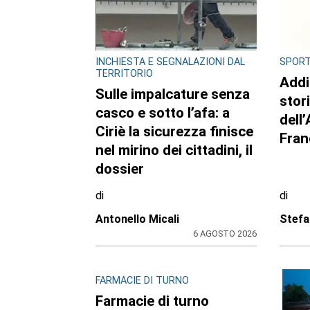
INCHIESTA E SEGNALAZIONI DAL
SPOR
TERRITORIO
Addi
Sulle impalcature senza
stor
casco e sotto l’afa: a
dell
Ciriè la sicurezza finisce
Fran
nel mirino dei cittadini, il
dossier
di
di
Antonello Micali
Stefa
6 AGOSTO 2026
FARMACIE DI TURNO
Farmacie di turno