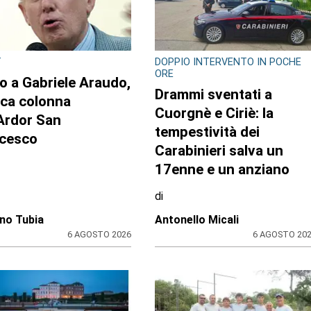
T
DOPPIO INTERVENTO IN POCHE
ORE
o a Gabriele Araudo,
Drammi sventati a
ica colonna
Cuorgnè e Ciriè: la
’Ardor San
tempestività dei
cesco
Carabinieri salva un
17enne e un anziano
di
no Tubia
Antonello Micali
6 AGOSTO 2026
6 AGOSTO 20