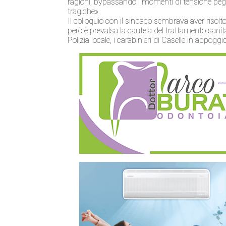
ragioni, bypassando i momenti di tensione pegg
tragiche».
Il colloquio con il sindaco sembrava aver risolt
però è prevalsa la cautela del trattamento sanita
Polizia locale, i carabinieri di Caselle in appoggi