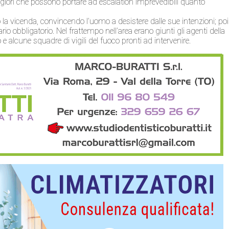
iori che possono portare ad escalation imprevedibili quanto
o la vicenda, convincendo l’uomo a desistere dalle sue intenzioni; poi
rio obbligatorio. Nel frattempo nell’area erano giunti gli agenti della
o e alcune squadre di vigili del fuoco pronti ad intervenire.