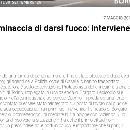
7 MAGGIO 20
 minaccia di darsi fuoco: intervien
o una tanica di benzina ma alla fine è stato bloccato e dopo aver
o) gli agenti della Polizia locale di Caselle lo hanno trasportato
 sedato: ora è sotto osservazione. Protagonista dell’ennesima storia d
nni di Torino, impiegato in una azienda di Borgaro. L’episodio si è
io, nell’area industriale borgarese. L’uomo, in preda ad una forte
accontato di essere stato reintegrato sul posto di lavoro dal giudice
 sua occupazione. Tra i primi ad intervenire, il sindaco di Borgaro,
peraio, promettendogli di mediare la situazione con l’azienda. «Ho
ntà di risolvere la situazione – ha detto il primo cittadino –
si, a prescindere dalle parti in causa, è importante che si parli, si