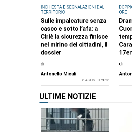
INCHIESTA E SEGNALAZIONI DAL
DOPPI
TERRITORIO
ORE
Sulle impalcature senza
Dram
casco e sotto l’afa: a
Cuor
Ciriè la sicurezza finisce
temp
nel mirino dei cittadini, il
Cara
dossier
17en
di
di
Antonello Micali
Anton
6 AGOSTO 2026
ULTIME NOTIZIE