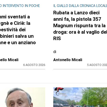
O INTERVENTO IN POCHE
IL GIALLO DALLA CRONACA LOCAL
Rubata a Lanzo dieci
mi sventati a
anni fa, la pistola 357
gnè e Ciriè: la
Magnum rispunta tra la
estività dei
droga: ora è al vaglio de
binieri salva un
RIS
ne e un anziano
di
ello Micali
Antonello Micali
6 AGOSTO 2026
5 AGOSTO 20