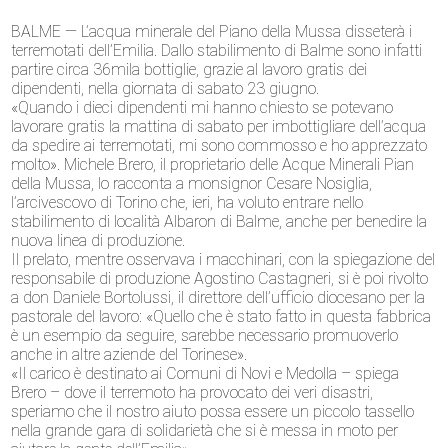
BALME — L’acqua minerale del Piano della Mussa disseterà i
terremotati dell’Emilia. Dallo stabilimento di Balme sono infatti
partire circa 36mila bottiglie, grazie al lavoro gratis dei
dipendenti, nella giornata di sabato 23 giugno.
«Quando i dieci dipendenti mi hanno chiesto se potevano
lavorare gratis la mattina di sabato per imbottigliare dell’acqua
da spedire ai terremotati, mi sono commosso e ho apprezzato
molto». Michele Brero, il proprietario delle Acque Minerali Pian
della Mussa, lo racconta a monsignor Cesare Nosiglia,
l’arcivescovo di Torino che, ieri, ha voluto entrare nello
stabilimento di località Albaron di Balme, anche per benedire la
nuova linea di produzione.
Il prelato, mentre osservava i macchinari, con la spiegazione del
responsabile di produzione Agostino Castagneri, si è poi rivolto
a don Daniele Bortolussi, il direttore dell’ufficio diocesano per la
pastorale del lavoro: «Quello che è stato fatto in questa fabbrica
è un esempio da seguire, sarebbe necessario promuoverlo
anche in altre aziende del Torinese».
«Il carico è destinato ai Comuni di Novi e Medolla – spiega
Brero – dove il terremoto ha provocato dei veri disastri,
speriamo che il nostro aiuto possa essere un piccolo tassello
nella grande gara di solidarietà che si è messa in moto per