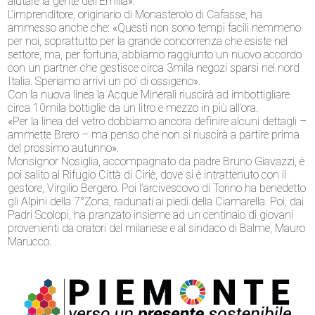
aiutare la gente dell’Emilia».
L’imprenditore, originario di Monasterolo di Cafasse, ha
ammesso anche che: «Questi non sono tempi facili nemmeno
per noi, soprattutto per la grande concorrenza che esiste nel
settore, ma, per fortuna, abbiamo raggiunto un nuovo accordo
con un partner che gestisce circa 3mila negozi sparsi nel nord
Italia. Speriamo arrivi un po’ di ossigeno».
Con la nuova linea la Acque Minerali riuscirà ad imbottigliare
circa 10mila bottiglie da un litro e mezzo in più all’ora.
«Per la linea del vetro dobbiamo ancora definire alcuni dettagli –
ammette Brero – ma penso che non si riuscirà a partire prima
del prossimo autunno».
Monsignor Nosiglia, accompagnato da padre Bruno Giavazzi, è
poi salito al Rifugio Città di Ciriè, dove si è intrattenuto con il
gestore, Virgilio Bergero. Poi l’arcivescovo di Torino ha benedetto
gli Alpini della 7°Zona, radunati ai piedi della Ciamarella. Poi, dai
Padri Scolopi, ha pranzato insieme ad un centinaio di giovani
provenienti da oratori del milanese e al sindaco di Balme, Mauro
Marucco.